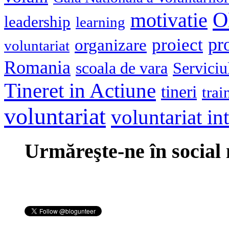
O
motivatie
leadership
learning
pr
proiect
organizare
voluntariat
Romania
scoala de vara
Serviciu
Tineret in Actiune
tineri
trai
voluntariat
voluntariat in
Urmăreşte-ne în social