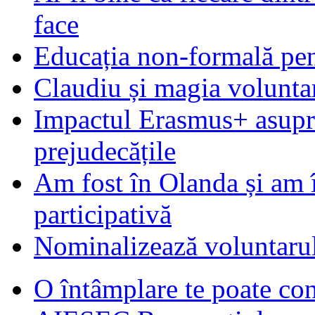
face
Educația non-formală pen
Claudiu și magia voluntar
Impactul Erasmus+ asupra t
prejudecățile
Am fost în Olanda și am 
participativă
Nominalizează voluntarul
O întâmplare te poate con