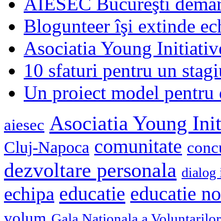
AIESEC Bucureşti demare
Blogunteer îşi extinde ec
Asociatia Young Initiati
10 sfaturi pentru un stagi
Un proiect model pentru 
Asociatia Young Init
aiesec
comunitate
Cluj-Napoca
conc
dezvoltare personala
dialog 
educatie
echipa
educatie n
volum
Gala Nationala a Voluntarilor