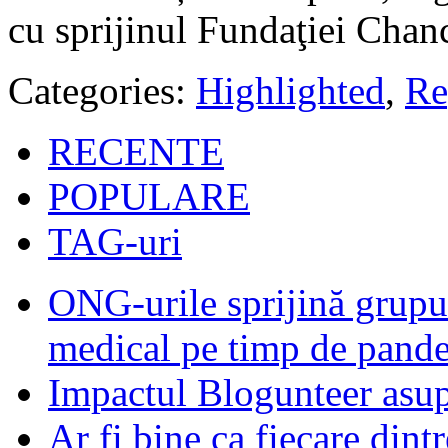
cu sprijinul Fundaţiei Chanc
Categories:
Highlighted
,
Re
RECENTE
POPULARE
TAG-uri
ONG-urile sprijină grupur
medical pe timp de pand
Impactul Blogunteer asupr
Ar fi bine ca fiecare dintr