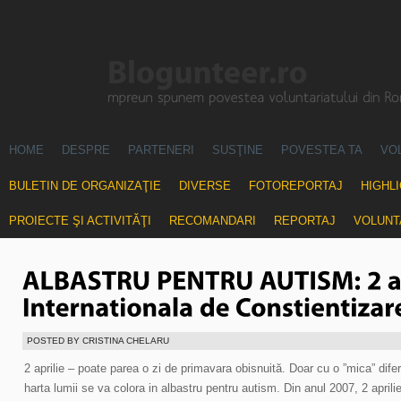
HOME
DESPRE
PARTENERI
SUSŢINE
POVESTEA TA
VO
BULETIN DE ORGANIZAŢIE
DIVERSE
FOTOREPORTAJ
HIGHL
PROIECTE ŞI ACTIVITĂŢI
RECOMANDARI
REPORTAJ
VOLUNT
POSTED BY CRISTINA CHELARU
2 aprilie – poate parea o zi de primavara obisnuită. Doar cu o ”mica” difer
harta lumii se va colora in albastru pentru autism. Din anul 2007, 2 aprili