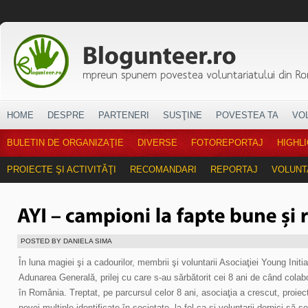
HOME
DESPRE
PARTENERI
SUSŢINE
POVESTEA TA
VO
BULETIN DE ORGANIZAŢIE
DIVERSE
FOTOREPORTAJ
HIGHL
PROIECTE ŞI ACTIVITĂŢI
RECOMANDARI
REPORTAJ
VOLUNT
POSTED BY DANIELA SIMA
În luna magiei şi a cadourilor, membrii şi voluntarii Asociaţiei Young Init
Adunarea Generală, prilej cu care s-au sărbătorit cei 8 ani de când cola
în România. Treptat, pe parcursul celor 8 ani, asociaţia a crescut, proiec
nevoi multiple identificate în societate, la fel ca şi voluntarii dornici să