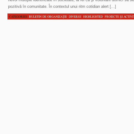
pozitivă în comunitate. În contextul unui ritm cotidian alert […]
CATEGORIES:
BULETIN DE ORGANIZAŢIE
,
DIVERSE
,
HIGHLIGHTED
,
PROIECTE ŞI ACTIVI