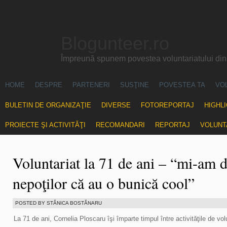
Blogunteer.ro
Împreună spunem povestea voluntariatului di
HOME
DESPRE
PARTENERI
SUSŢINE
POVESTEA TA
VO
BULETIN DE ORGANIZAŢIE
DIVERSE
FOTOREPORTAJ
HIGHL
PROIECTE ŞI ACTIVITĂŢI
RECOMANDARI
REPORTAJ
VOLUNT
Voluntariat la 71 de ani – “mi-am 
nepoţilor că au o bunică cool”
POSTED BY STĂNICA BOSTĂNARU
La 71 de ani, Cornelia Ploscaru îşi împarte timpul între activităţile de vol