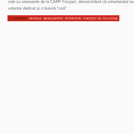
cele cu senioarele de la CARP Focşani, demonstrând că voluntariatul nu 
voluntar dedicat şi o bunică “cool”.
CATEGORIES:
DIVERSE
,
HIGHLIGHTED
,
INTERVIURI
,
PORTRET DE VOLUNTAR