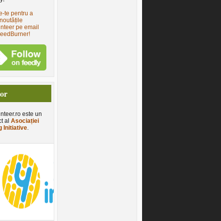
e-te pentru a
noutățile
nteer pe email
FeedBurner!
tor
nteer.ro este un
ct al
Asociației
 Initiative
.