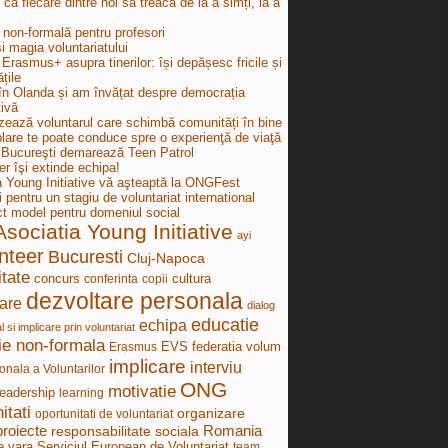
e ca fiecare dintre noi să treacă de la a simți, la a
 non-formală pentru profesori
i magia voluntariatului
Erasmus+ asupra tinerilor: își depășesc fricile și
țile
în Olanda și am învățat despre democrația
tivă
zează voluntarul care schimbă comunități în bine
lare te poate conduce spre o experienţă de viaţă
ucureşti demarează Teen Patrol
r îşi extinde echipa!
a Young Initiative vă aşteaptă la ONGFest
i pentru un stagiu de voluntariat international
ct model pentru domeniul social
Asociatia Young Initiative
ayi
nteer
Bucuresti
Cluj-Napoca
tate
concurs
cultura
conferinta
copii
dezvoltare personala
are
dialog
educatie
echipa
al si implicare prin voluntariat
ie non-formala
federatia volum
Erasmus
EVS
implicare
interviu
onala a Voluntarilor
ONG
motivatie
leadership
learning
itati
organizare
oportunitati de voluntariat
proiecte
Romania
responsabilitate sociala
e vara
Serviciul European de Voluntariat
team