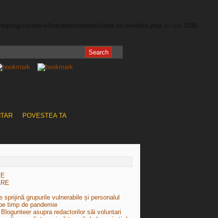
nt/plugins/seo-ultimate/modules/class.su-module.php
on line
1195
NTAR
POVESTEA TA
TE
ARE
 sprijină grupurile vulnerabile și personalul
pe timp de pandemie
Blogunteer asupra redactorilor săi voluntari