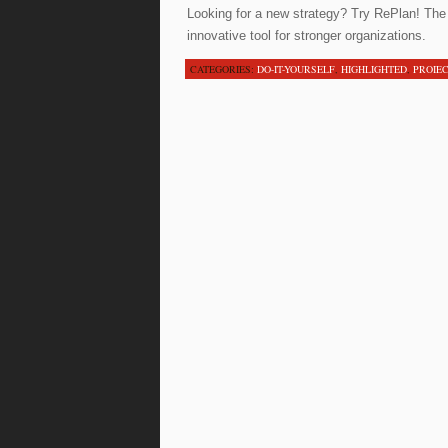
Looking for a new strategy? Try RePlan! The 
innovative tool for stronger organizations.
CATEGORIES:
DO-IT-YOURSELF
,
HIGHLIGHTED
,
PROIEC