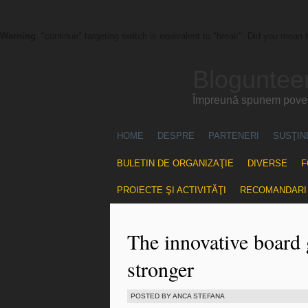
Warning
: "continue" targeting switch is equivalent to "break". Did you mean 
Blogunteer
Împreună spunem povest
HOME
DESPRE
PARTENERI
SUSŢIN
BULETIN DE ORGANIZAŢIE
DIVERSE
F
PROIECTE ŞI ACTIVITĂŢI
RECOMANDARI
The innovative boar
stronger
POSTED BY ANCA STEFANA