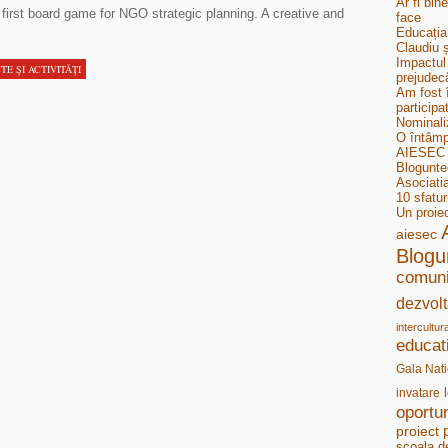
Ar fi bin
first board game for NGO strategic planning. A creative and
face
Educația
Claudiu ș
Impactul 
TE ŞI ACTIVITĂŢI
prejudecă
Am fost 
participa
Nominali
O întâmp
AIESEC B
Bloguntee
Asociati
10 sfatur
Un proie
aiesec
Blogu
comuni
dezvolt
intercultur
educat
Gala Nati
invatare
oportun
proiect
scoala d