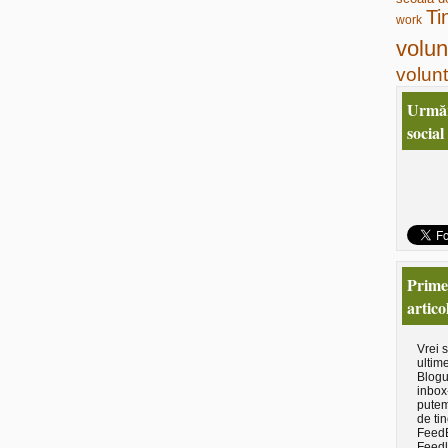
Ti
work
volun
volunt
Urmăr
social
Primeş
artico
Vrei 
ultime
Blogu
inbox
putem
de tin
Feed
Feedl