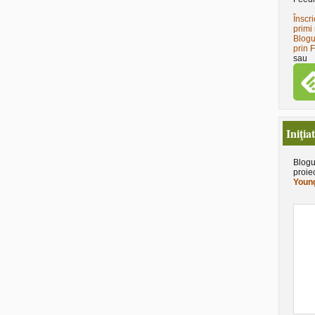
Înscri
primi 
Blogu
prin 
sau
Iniţia
Blogu
proie
Young