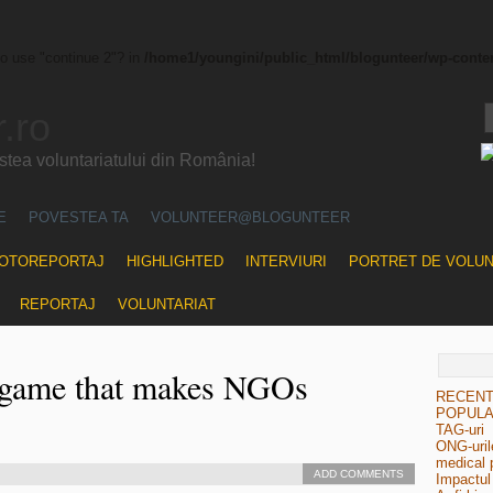
to use "continue 2"? in
/home1/youngini/public_html/blogunteer/wp-conte
.ro
ea voluntariatului din România!
E
POVESTEA TA
VOLUNTEER@BLOGUNTEER
OTOREPORTAJ
HIGHLIGHTED
INTERVIURI
PORTRET DE VOLU
REPORTAJ
VOLUNTARIAT
d game that makes NGOs
RECEN
POPUL
TAG-uri
ONG-urile
medical 
ADD COMMENTS
Impactul 