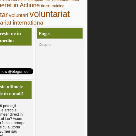
neret in Actiune
tineri
training
voluntariat
tar
voluntari
ariat international
eşte-ne în
Pages
 media:
Despre
te ultimele
le în e-mail!
să primeşti
le articole
nteer direct în
-ul tau? Acum
 fi mai aproape
e cu ajutorul
Burner sau
y!