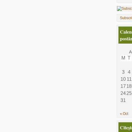
Subscr
Calen
postăr
A
M
T
3
4
10
11
17
18
24
25
31
« Oct
Citeşt