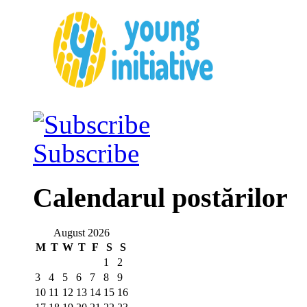
Subscribe
Calendarul postărilor
August 2026
M
T
W
T
F
S
S
1
2
3
4
5
6
7
8
9
10
11
12
13
14
15
16