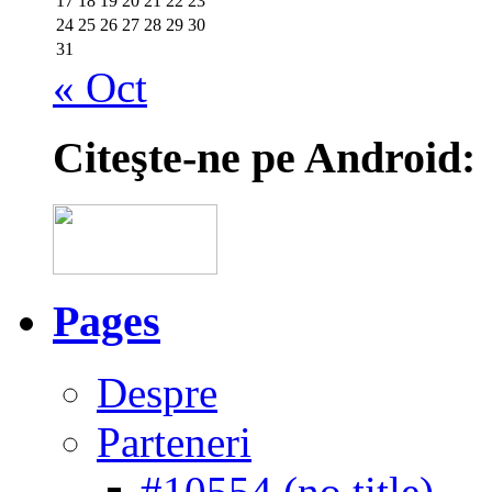
17
18
19
20
21
22
23
24
25
26
27
28
29
30
31
« Oct
Citeşte-ne pe Android:
Pages
Despre
Parteneri
#10554 (no title)