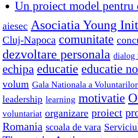
Un proiect model pentru 
Asociatia Young Init
aiesec
comunitate
Cluj-Napoca
conc
dezvoltare personala
dialog 
educatie
echipa
educatie n
volum
Gala Nationala a Voluntarilor
O
motivatie
leadership
learning
pr
proiect
organizare
voluntariat
Romania
scoala de vara
Serviciu