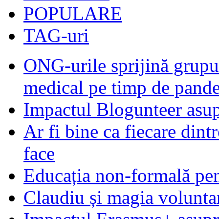
POPULARE
TAG-uri
ONG-urile sprijină grupur
medical pe timp de pand
Impactul Blogunteer asupr
Ar fi bine ca fiecare dintr
face
Educația non-formală pen
Claudiu și magia voluntar