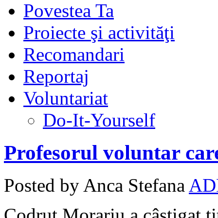
Povestea Ta
Proiecte şi activităţi
Recomandari
Reportaj
Voluntariat
Do-It-Yourself
Profesorul voluntar car
Posted by Anca Stefana
AD
Codruţ Morariu a câştigat ti