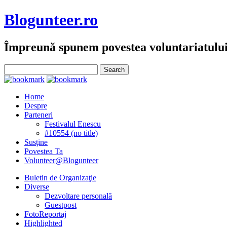
Blogunteer.ro
Împreună spunem povestea voluntariatulu
Home
Despre
Parteneri
Festivalul Enescu
#10554 (no title)
Susţine
Povestea Ta
Volunteer@Blogunteer
Buletin de Organizaţie
Diverse
Dezvoltare personală
Guestpost
FotoReportaj
Highlighted