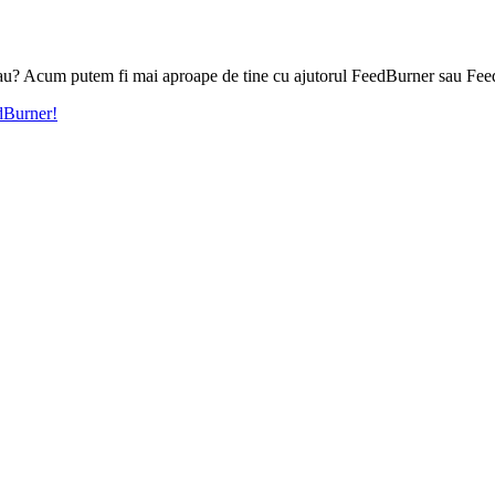
l tau? Acum putem fi mai aproape de tine cu ajutorul FeedBurner sau Fee
edBurner!