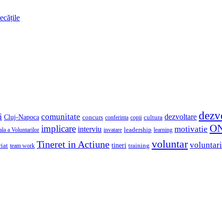
ecățile
dezv
i
comunitate
dezvoltare
Cluj-Napoca
concurs
cultura
copii
conferinta
O
implicare
motivatie
interviu
la a Voluntarilor
invatare
leadership
learning
voluntar
Tineret in Actiune
voluntari
iat
tineri
team work
training