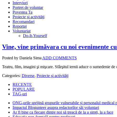
Interviuri
Portret de voluntar
Povestea Ta
Proiecte şi activităţi
Recomandari
Reportaj
Voluntariat
Do-It-Yourself
Vine, vine primăvara cu noi evenimente cu
Posted by Daniela Sima
ADD COMMENTS
Teatru, film, imagini şi mişcare. Sfârşitul iernii aduce o sumedenie de o
Categories:
Diverse
,
Proiecte şi activităţi
RECENTE
POPULARE
TAG-uri
ONG-urile sprijină grupurile vulnerabile și personalul medical
Impactul Blogunteer asupra redactorilor săi voluntari
Ar fi bine ca fiecare dintre noi să treacă de la a simți, la a face
Educația non-formală pentru profesori