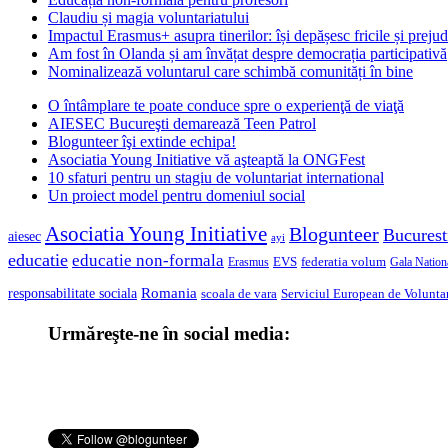
Claudiu și magia voluntariatului
Impactul Erasmus+ asupra tinerilor: își depășesc fricile și prejud
Am fost în Olanda și am învățat despre democrația participativă
Nominalizează voluntarul care schimbă comunități în bine
O întâmplare te poate conduce spre o experienţă de viaţă
AIESEC Bucureşti demarează Teen Patrol
Blogunteer îşi extinde echipa!
Asociatia Young Initiative vă aşteaptă la ONGFest
10 sfaturi pentru un stagiu de voluntariat international
Un proiect model pentru domeniul social
Asociatia Young Initiative
Blogunteer
Bucurest
aiesec
ayi
educatie
educatie non-formala
federatia volum
EVS
Gala Nationa
Erasmus
Romania
responsabilitate sociala
scoala de vara
Serviciul European de Voluntar
Urmăreşte-ne în social media: