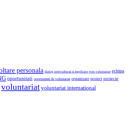
oltare personala
echipa
dialog intercultural si implicare prin voluntariat
NG
oportunitati
proiect
proiecte
organizare
oportunitati de voluntariat
voluntariat
voluntariat international