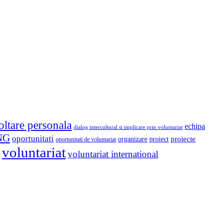
oltare personala
echipa
dialog intercultural si implicare prin voluntariat
NG
oportunitati
proiect
proiecte
organizare
oportunitati de voluntariat
voluntariat
voluntariat international