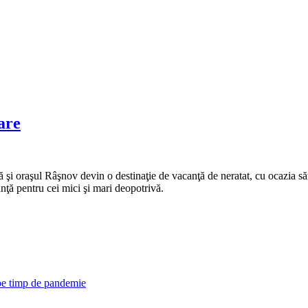
are
 şi oraşul Râşnov devin o destinaţie de vacanţă de neratat, cu ocazia săr
anţă pentru cei mici şi mari deopotrivă.
 pe timp de pandemie