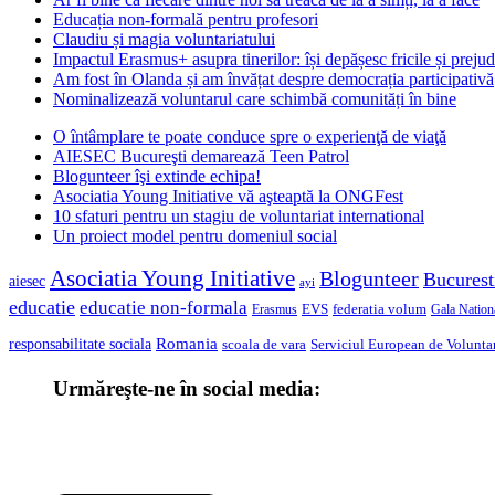
Educația non-formală pentru profesori
Claudiu și magia voluntariatului
Impactul Erasmus+ asupra tinerilor: își depășesc fricile și prejud
Am fost în Olanda și am învățat despre democrația participativă
Nominalizează voluntarul care schimbă comunități în bine
O întâmplare te poate conduce spre o experienţă de viaţă
AIESEC Bucureşti demarează Teen Patrol
Blogunteer îşi extinde echipa!
Asociatia Young Initiative vă aşteaptă la ONGFest
10 sfaturi pentru un stagiu de voluntariat international
Un proiect model pentru domeniul social
Asociatia Young Initiative
Blogunteer
Bucurest
aiesec
ayi
educatie
educatie non-formala
federatia volum
EVS
Gala Nationa
Erasmus
Romania
responsabilitate sociala
scoala de vara
Serviciul European de Voluntar
Urmăreşte-ne în social media: