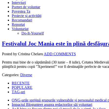
Interviuri
Portret de voluntar
Povestea Ta
Proiecte şi activităţi
Recomandari
Reportaj
Voluntariat
Do-It-Yourself
Festivalul Joc Mania este în plină desfăşur
Posted by Cristina Chelaru
ADD COMMENTS
Pentru mai bine de o săptămână (30 iunie – 8 iulie), Cetatea Medievală
ştiinţifică pentru copii ”Xperiment!” vor fi destinaţiile perfecte de vac
Categories:
Diverse
RECENTE
POPULARE
TAG-uri
ONG-urile sprijină grupurile vulnerabile și personalul medical
Impactul Blogunteer asupra redactorilor săi voluntari
Ar fi bine ca fiecare dintre noi să treacă de la a simți, la a face