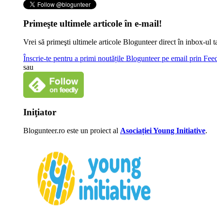
Primeşte ultimele articole în e-mail!
Vrei să primeşti ultimele articole Blogunteer direct în inbox-u
Înscrie-te pentru a primi noutățile Blogunteer pe email prin Fe
sau
Iniţiator
Blogunteer.ro este un proiect al
Asociației Young Initiative
.