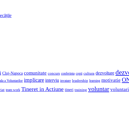
ecățile
dezv
i
comunitate
dezvoltare
Cluj-Napoca
concurs
cultura
copii
conferinta
O
implicare
motivatie
interviu
la a Voluntarilor
invatare
leadership
learning
voluntar
Tineret in Actiune
voluntari
iat
tineri
team work
training