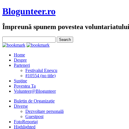
Blogunteer.ro
Împreună spunem povestea voluntariatulu
Home
Despre
Parteneri
Festivalul Enescu
#10554 (no title)
Susţine
Povestea Ta
Volunteer@Blogunteer
Buletin de Organizaţie
Diverse
Dezvoltare personală
Guestpost
FotoReportaj
Highlighted