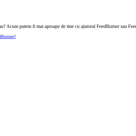
l tau? Acum putem fi mai aproape de tine cu ajutorul FeedBurner sau Fee
edBurner!