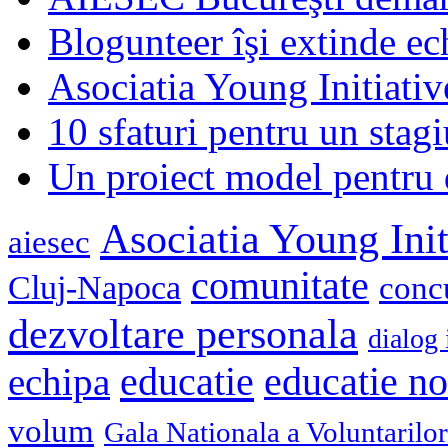
Blogunteer îşi extinde ec
Asociatia Young Initiati
10 sfaturi pentru un stagi
Un proiect model pentru 
Asociatia Young Init
aiesec
comunitate
Cluj-Napoca
conc
dezvoltare personala
dialog 
educatie
echipa
educatie n
volum
Gala Nationala a Voluntarilor