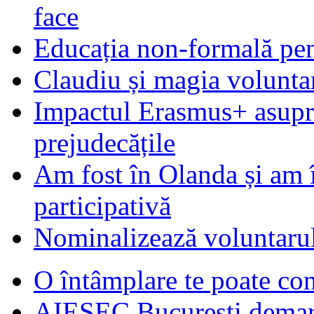
face
Educația non-formală pen
Claudiu și magia voluntar
Impactul Erasmus+ asupra t
prejudecățile
Am fost în Olanda și am 
participativă
Nominalizează voluntarul
O întâmplare te poate con
AIESEC Bucureşti demare