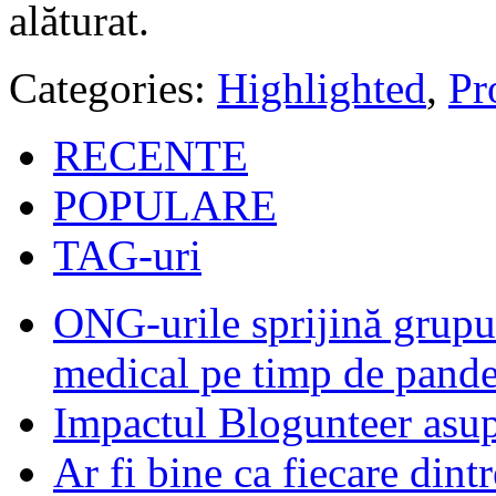
alăturat.
Categories:
Highlighted
,
Pro
RECENTE
POPULARE
TAG-uri
ONG-urile sprijină grupur
medical pe timp de pand
Impactul Blogunteer asupr
Ar fi bine ca fiecare dintr