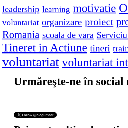
O
motivatie
leadership
learning
pr
proiect
organizare
voluntariat
Romania
scoala de vara
Serviciu
Tineret in Actiune
tineri
trai
voluntariat
voluntariat in
Urmăreşte-ne în social