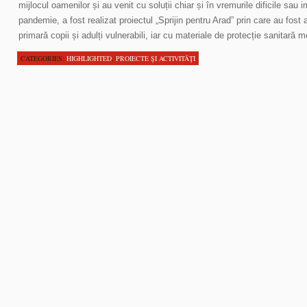
mijlocul oamenilor și au venit cu soluții chiar și în vremurile dificile sau im
pandemie, a fost realizat proiectul „Sprijin pentru Arad” prin care au fost 
primară copii și adulți vulnerabili, iar cu materiale de protecție sanitară 
CATEGORIES:
HIGHLIGHTED
,
PROIECTE ŞI ACTIVITĂŢI