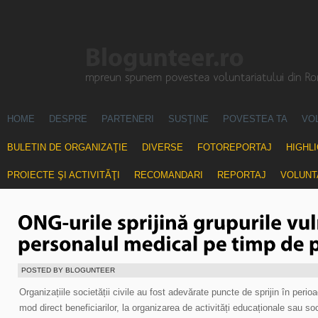
HOME
DESPRE
PARTENERI
SUSŢINE
POVESTEA TA
VO
BULETIN DE ORGANIZAŢIE
DIVERSE
FOTOREPORTAJ
HIGHL
PROIECTE ŞI ACTIVITĂŢI
RECOMANDARI
REPORTAJ
VOLUNT
POSTED BY BLOGUNTEER
Organizațiile societății civile au fost adevărate puncte de sprijin în perio
mod direct beneficiarilor, la organizarea de activități educaționale sau so