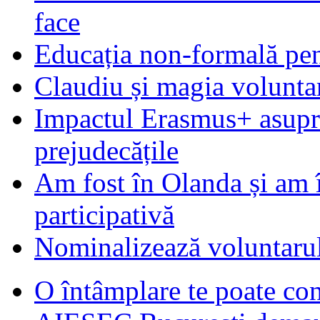
face
Educația non-formală pen
Claudiu și magia voluntar
Impactul Erasmus+ asupra t
prejudecățile
Am fost în Olanda și am 
participativă
Nominalizează voluntarul
O întâmplare te poate con