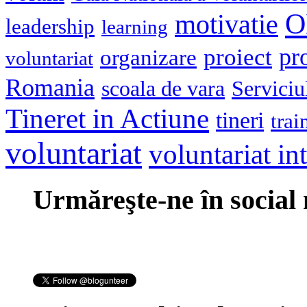
O
motivatie
leadership
learning
pr
proiect
organizare
voluntariat
Romania
scoala de vara
Serviciu
Tineret in Actiune
tineri
trai
voluntariat
voluntariat in
Urmăreşte-ne în social