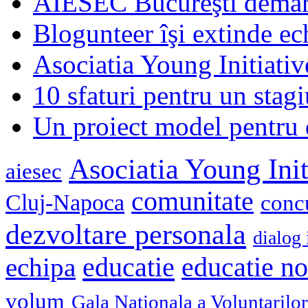
AIESEC Bucureşti demare
Blogunteer îşi extinde ec
Asociatia Young Initiati
10 sfaturi pentru un stagi
Un proiect model pentru 
Asociatia Young Init
aiesec
comunitate
Cluj-Napoca
conc
dezvoltare personala
dialog 
educatie
echipa
educatie n
volum
Gala Nationala a Voluntarilor