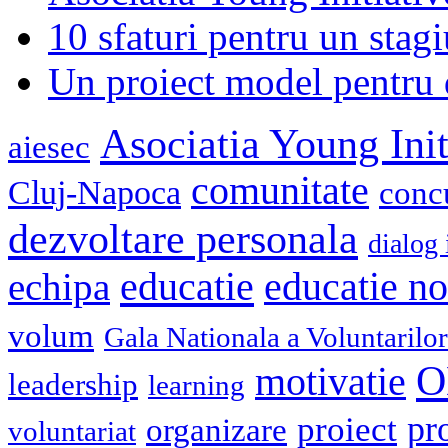
10 sfaturi pentru un stagi
Un proiect model pentru 
Asociatia Young Init
aiesec
comunitate
Cluj-Napoca
conc
dezvoltare personala
dialog 
educatie
echipa
educatie n
volum
Gala Nationala a Voluntarilor
O
motivatie
leadership
learning
pr
proiect
organizare
voluntariat