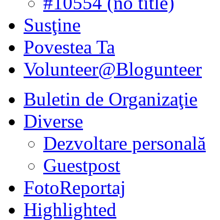
#10554 (no title)
Susţine
Povestea Ta
Volunteer@Blogunteer
Buletin de Organizaţie
Diverse
Dezvoltare personală
Guestpost
FotoReportaj
Highlighted