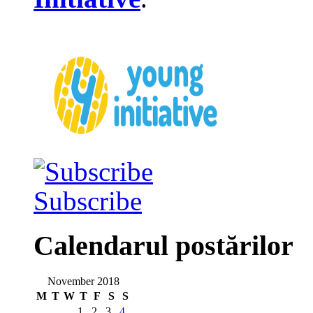
Subscribe
Calendarul postărilor
November 2018
M
T
W
T
F
S
S
1
2
3
4