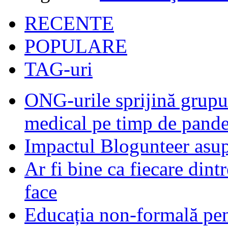
RECENTE
POPULARE
TAG-uri
ONG-urile sprijină grupur
medical pe timp de pand
Impactul Blogunteer asupr
Ar fi bine ca fiecare dintr
face
Educația non-formală pen