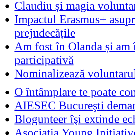
Claudiu și magia voluntar
Impactul Erasmus+ asupra t
prejudecățile
Am fost în Olanda și am 
participativă
Nominalizează voluntarul
O întâmplare te poate con
AIESEC Bucureşti demare
Blogunteer îşi extinde ec
Asociatia Young Initiati