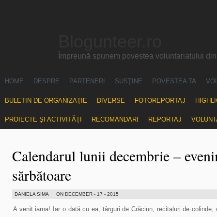
Blogunteer.ro
Împreună spunem povestea voluntariatului di
HOME
DESPRE
PARTENERI
SUSŢINE
POVESTEA TA
VO
BULETIN DE ORGANIZAŢIE
DIVERSE
FOTOREPORTAJ
HIGHL
PROIECTE ŞI ACTIVITĂŢI
RECOMANDARI
REPORTAJ
VOLUNT
Calendarul lunii decembrie – even
sărbătoare
DANIELA SIMA
ON DECEMBER - 17 - 2015
A venit iarna! Iar o dată cu ea, târguri de Crăciun, recitaluri de colinde,