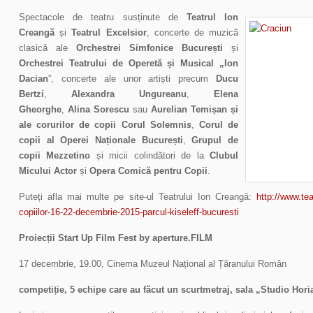
Spectacole de teatru susținute de
Teatrul Ion
Creangă
și
Teatrul Excelsior
, concerte de muzică
clasică ale
Orchestrei Simfonice București
și
Orchestrei Teatrului de Operetă și Musical „Ion
Dacian
”, concerte ale unor artiști precum
Ducu
Bertzi
,
Alexandra Ungureanu
,
Elena
Gheorghe
,
Alina Sorescu
sau
Aurelian Temișan
și
ale corurilor de copii
Corul Solemni
s
,
Corul de
copii al Operei Naționale București
,
Grupul de
copii Mezzetino
și micii colindători de la
Clubul
Micului Actor
și
Opera Comică pentru Copii
.
Puteți afla mai multe pe site-ul Teatrului Ion Creangă:
http://www.teat
copiilor-16-22-decembrie-2015-parcul-kiseleff-bucuresti
Proiecții Start Up Film Fest by aperture.FILM
17 decembrie, 19.00, Cinema Muzeul Național al Țăranului Român
competiție, 5 echipe care au făcut un scurtmetraj, sala „Studio Hor