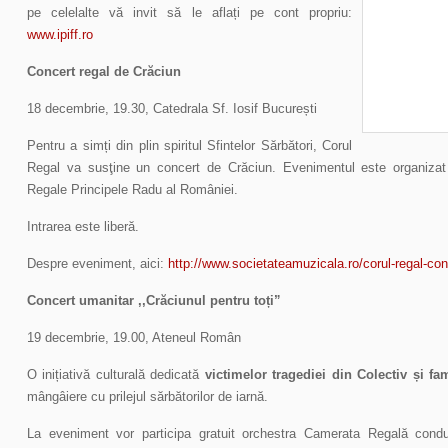
pe celelalte vă invit să le aflați pe cont propriu:
www.ipiff.ro
Concert regal de Crăciun
18 decembrie, 19.30, Catedrala Sf. Iosif București
Pentru a simți din plin spiritul Sfintelor Sărbători, Corul
Regal va susţine un concert de Crăciun. Evenimentul este organizat s
Regale Principele Radu al României.
Intrarea este liberă.
Despre eveniment, aici:
http://www.societateamuzicala.ro/corul-regal-con
Concert umanitar ,,Crăciunul pentru toți”
19 decembrie, 19.00, Ateneul Român
O inițiativă culturală dedicată
victimelor tragediei din Colectiv și fam
mângâiere cu prilejul sărbătorilor de iarnă.
La eveniment vor participa gratuit orchestra Camerata Regală con