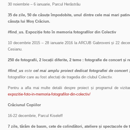
30 noiembrie – 6 ianuarie, Parcul Herăstrău
35 de zile, 50 de căsuțe împodobite,
unul dintre cele mai mari patin
căsuța lui Moș Crăciun.
#find_us. Expoziție foto în memoria fotografilor din Colectiv
10 decembrie 2015 – 28 ianuarie 2016 la ARCUB Gabroveni și 22 decemb
Cesianu.
250 de fotografii,
2 locații diferite, 2 teme : fotografie de concert ș
#find_us
este
cel mai amplu proiect dedicat fotografiei de concert 
fotografilor care au fost afectați de tragedia din clubul Colectiv.
Pentru a afla mai multe detalii despre proiect și programul de vizitar
expozitie-foto-in-memoria-fotografilor-din-colectiv/
Crăciunul Copiilor
16-22 decembrie, Parcul Kiseleff
7 zile, tărâm de basm, cete de colindători, ateliere și spectacole de 