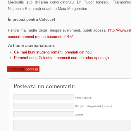
Medicalis sub dirijarea conducătorului Dr. Tudor Ionescu, Filarmoni
Naționale București și actrița Maia Morgenstern.
Împreună pentru Colectiv!
Pentru mai multe detalii despre eveniment, puteți accesa:
http://www.in
concert-ateneul-roman-bucuresti-2015/
Articole asemanatoare:
Cei mai buni studenți români, premiați din nou
Remembering Colectiv – oamenii care au adus speranţa
CATEGORII:
DIVERSE
Posteaza un comentariu
Name (required)
Mail (will not be published) (required)
Website