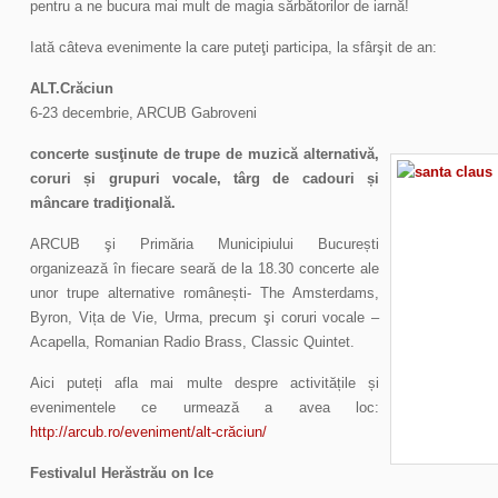
pentru a ne bucura mai mult de magia sărbătorilor de iarnă!
Iată câteva evenimente la care puteţi participa, la sfârşit de an:
ALT.Crăciun
6-23 decembrie, ARCUB Gabroveni
concerte susţinute de trupe de muzică alternativă,
coruri și grupuri vocale, târg de cadouri și
mâncare tradiţională.
ARCUB şi Primăria Municipiului București
organizează în fiecare seară de la 18.30 concerte ale
unor trupe alternative românești- The Amsterdams,
Byron, Vița de Vie, Urma, precum şi coruri vocale –
Acapella, Romanian Radio Brass, Classic Quintet.
Aici puteți afla mai multe despre activitățile și
evenimentele ce urmează a avea loc:
http://arcub.ro/eveniment/alt-crăciun/
Festivalul Herăstrău on Ice