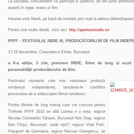
La jurizarea concurenților va participa și publicul, iar din juriul profesio
experți în regie, teatru și film.
Intrarea este liberă, pe bază de invitație prin mail la adresa bilete@apert
Pentru mai multe detalii, click aici:
http://aperturestudio.ro/
IPIFF – FESTIVALUL INDIE AL PRODUCĂTORILOR DE FILM INDEP
17-19 decembrie, Cinemateca Eforie, București
a X-a ediție, 3 zile, premiere INDIE, filme de lung și scurt m
personalităţii producătorului de film.
Festivalul reunește cele mai valoroase producții
românești independente, lansându-le cinefililor
provocarea de a redescoperi filmul românesc.
Printre filmele de lung metraj care vor concura pentru
Trofeele IPIFF 2015 se află
Lumea e a mea
, regizor
Nicolae Constantin Tănase,
Bucureşti Non Stop
, regizor
Dan Chişu,
Bucureşti, unde eşti?
, regizor Vlad Petri,
Paşaport de Germania
, regizor Razvan Georgescu, iar