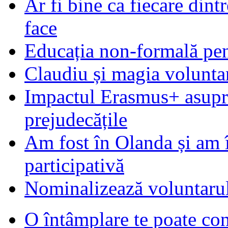
Ar fi bine ca fiecare dintr
face
Educația non-formală pen
Claudiu și magia voluntar
Impactul Erasmus+ asupra t
prejudecățile
Am fost în Olanda și am 
participativă
Nominalizează voluntarul
O întâmplare te poate con