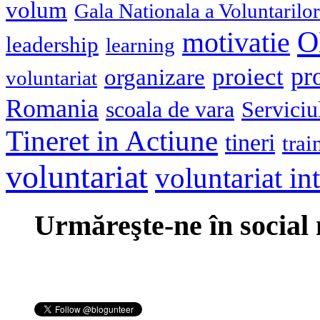
volum
Gala Nationala a Voluntarilor
O
motivatie
leadership
learning
pr
proiect
organizare
voluntariat
Romania
scoala de vara
Serviciu
Tineret in Actiune
tineri
trai
voluntariat
voluntariat in
Urmăreşte-ne în social