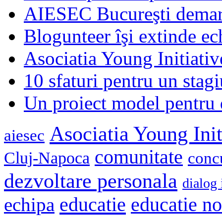
AIESEC Bucureşti demare
Blogunteer îşi extinde ec
Asociatia Young Initiati
10 sfaturi pentru un stagi
Un proiect model pentru 
Asociatia Young Init
aiesec
comunitate
Cluj-Napoca
conc
dezvoltare personala
dialog 
educatie
echipa
educatie n