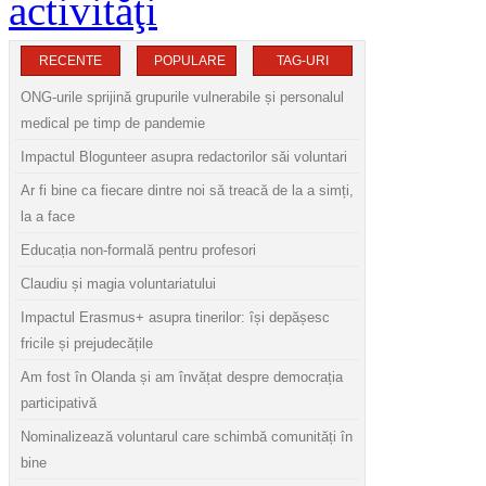
activităţi
RECENTE
POPULARE
TAG-URI
ONG-urile sprijină grupurile vulnerabile și personalul
medical pe timp de pandemie
Impactul Blogunteer asupra redactorilor săi voluntari
Ar fi bine ca fiecare dintre noi să treacă de la a simți,
la a face
Educația non-formală pentru profesori
Claudiu și magia voluntariatului
Impactul Erasmus+ asupra tinerilor: își depășesc
fricile și prejudecățile
Am fost în Olanda și am învățat despre democrația
participativă
Nominalizează voluntarul care schimbă comunități în
bine