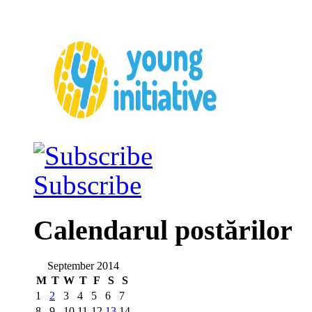
Subscribe
Calendarul postărilor
September 2014
M
T
W
T
F
S
S
1
2
3
4
5
6
7
8
9
10
11
12
13
14