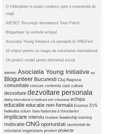
O întâmplare te poate conduce spre o experienţă de
viaţă
AIESEC Bucureşti demarează Teen Patrol
Blogunteer îşi extinde echipa!
Asociatia Young Initiative vă aşteaptă la ONGFest
10 sfaturi pentru un stagiu de voluntariat international
Un proiect model pentru domeniul social
Asociatia Young Initiative
aiesec
ayi
Blogunteer
Bucuresti
Cluj-Napoca
comunitate
concurs
cultura
conferinta
copii
dezvoltare personala
dezvoltare
echipa
dialog intercultural si implicare prin voluntariat
educatie
educatie non-formala
Erasmus
EVS
federatia volum
Gala Nationala a Voluntarilor
implicare
interviu
invatare
leadership
learning
ONG
motivatie
oportunitati
oportunitati de
proiect
proiecte
organizare
voluntariat