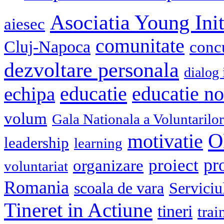
Asociatia Young Init
aiesec
comunitate
Cluj-Napoca
conc
dezvoltare personala
dialog 
educatie
echipa
educatie n
volum
Gala Nationala a Voluntarilor
O
motivatie
leadership
learning
pr
proiect
organizare
voluntariat
Romania
scoala de vara
Serviciu
Tineret in Actiune
tineri
trai