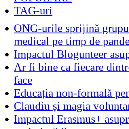
TAG-uri
ONG-urile sprijină grupur
medical pe timp de pand
Impactul Blogunteer asupr
Ar fi bine ca fiecare dintr
face
Educația non-formală pen
Claudiu și magia voluntar
Impactul Erasmus+ asupra t