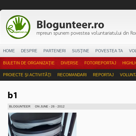
HOME
DESPRE
PARTENERI
SUSŢINE
POVESTEA TA
VO
BULETIN DE ORGANIZAŢIE
DIVERSE
FOTOREPORTAJ
HIGHL
PROIECTE ŞI ACTIVITĂŢI
RECOMANDARI
REPORTAJ
VOLUNT
BLOGUNTEER
ON JUNE - 26 - 2012