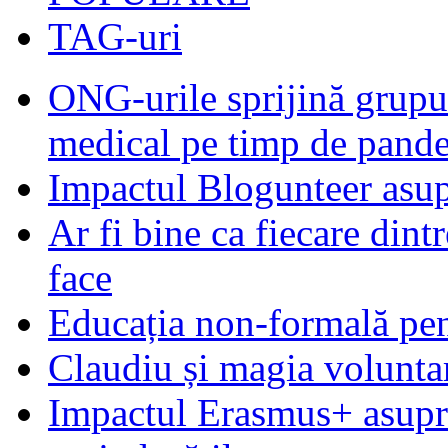
TAG-uri
ONG-urile sprijină grupur
medical pe timp de pand
Impactul Blogunteer asupr
Ar fi bine ca fiecare dintr
face
Educația non-formală pen
Claudiu și magia voluntar
Impactul Erasmus+ asupra t