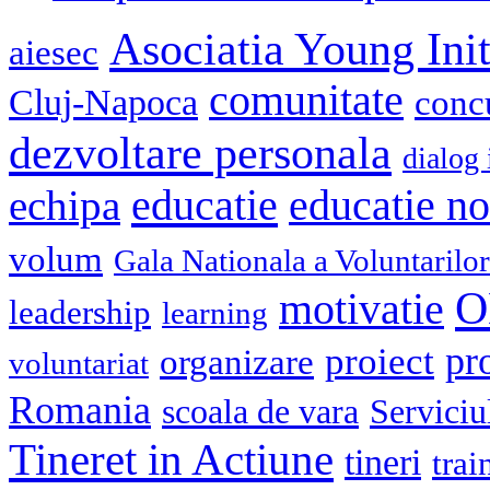
Asociatia Young Init
aiesec
comunitate
Cluj-Napoca
conc
dezvoltare personala
dialog 
educatie
echipa
educatie n
volum
Gala Nationala a Voluntarilor
O
motivatie
leadership
learning
pr
proiect
organizare
voluntariat
Romania
scoala de vara
Serviciu
Tineret in Actiune
tineri
trai