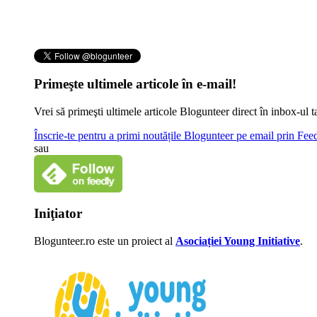
Primeşte ultimele articole în e-mail!
Vrei să primeşti ultimele articole Blogunteer direct în inbox-u
Înscrie-te pentru a primi noutățile Blogunteer pe email prin Fe
sau
Iniţiator
Blogunteer.ro este un proiect al
Asociației Young Initiative
.