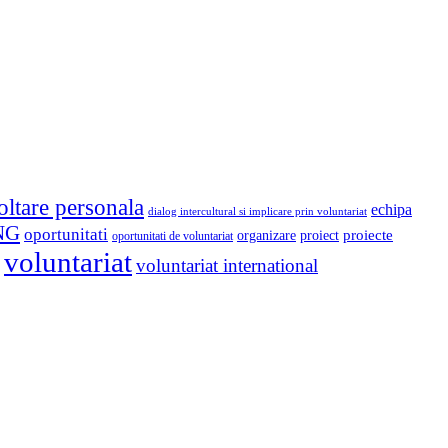
oltare personala
echipa
dialog intercultural si implicare prin voluntariat
NG
oportunitati
proiect
proiecte
organizare
oportunitati de voluntariat
voluntariat
voluntariat international