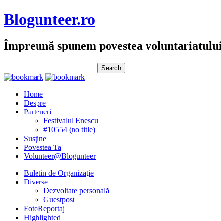
Blogunteer.ro
Împreună spunem povestea voluntariatulu
Home
Despre
Parteneri
Festivalul Enescu
#10554 (no title)
Susţine
Povestea Ta
Volunteer@Blogunteer
Buletin de Organizaţie
Diverse
Dezvoltare personală
Guestpost
FotoReportaj
Highlighted