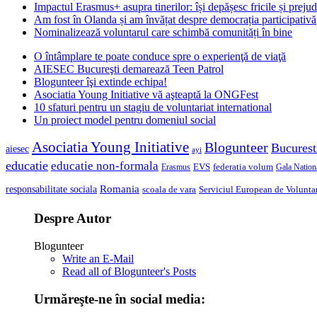
Impactul Erasmus+ asupra tinerilor: își depășesc fricile și prejud
Am fost în Olanda și am învățat despre democrația participativă
Nominalizează voluntarul care schimbă comunități în bine
O întâmplare te poate conduce spre o experienţă de viaţă
AIESEC Bucureşti demarează Teen Patrol
Blogunteer îşi extinde echipa!
Asociatia Young Initiative vă aşteaptă la ONGFest
10 sfaturi pentru un stagiu de voluntariat international
Un proiect model pentru domeniul social
Asociatia Young Initiative
Blogunteer
Bucurest
aiesec
ayi
educatie
educatie non-formala
federatia volum
EVS
Gala Nationa
Erasmus
Romania
responsabilitate sociala
scoala de vara
Serviciul European de Voluntar
Despre Autor
Blogunteer
Write an E-Mail
Read all of Blogunteer's Posts
Urmăreşte-ne în social media: