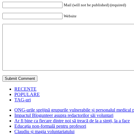
Mail (will not be published) (required)
Website
RECENTE
POPULARE
TAG-uri
ONG-urile sprijină grupurile vulnerabile și personalul medical
Impactul Blogunteer asupra redactorilor săi voluntari
Ar fi bine ca fiecare dintre noi să treacă de la a simți, la a face
Educația non-formală pentru profesori
Claudiu și magia voluntariatului