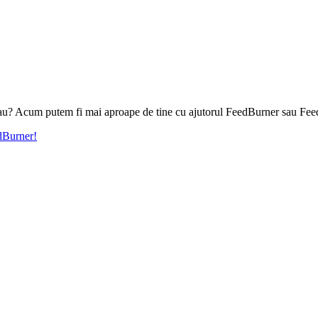
l tau? Acum putem fi mai aproape de tine cu ajutorul FeedBurner sau Fee
edBurner!