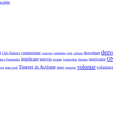
ecățile
dezv
i
comunitate
dezvoltare
Cluj-Napoca
concurs
cultura
copii
conferinta
O
implicare
motivatie
interviu
la a Voluntarilor
invatare
leadership
learning
voluntar
Tineret in Actiune
voluntari
iat
tineri
team work
training