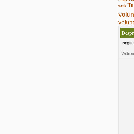
Ti
work
volun
volunt
Despr
Blogun
Write a