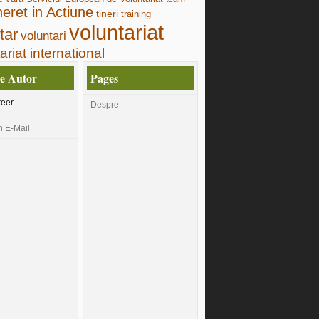
neret in Actiune
tineri
training
voluntariat
tar
voluntari
ariat international
e Autor
Pages
teer
Despre
n E-Mail