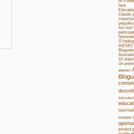
Ar fi bin
face
Educația
Claudiu ș
Impactul 
prejudecă
Am fost 
participa
Nominali
O întâmp
AIESEC B
Bloguntee
Asociati
10 sfatur
Un proie
aiesec
Blogu
comuni
dezvolt
intercultur
educat
Gala Nati
invatare
oportun
proiect
scoala d