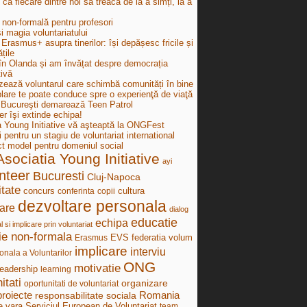
e ca fiecare dintre noi să treacă de la a simți, la a
 non-formală pentru profesori
i magia voluntariatului
Erasmus+ asupra tinerilor: își depășesc fricile și
țile
în Olanda și am învățat despre democrația
tivă
zează voluntarul care schimbă comunități în bine
lare te poate conduce spre o experienţă de viaţă
ucureşti demarează Teen Patrol
r îşi extinde echipa!
a Young Initiative vă aşteaptă la ONGFest
i pentru un stagiu de voluntariat international
ct model pentru domeniul social
Asociatia Young Initiative
ayi
nteer
Bucuresti
Cluj-Napoca
tate
concurs
cultura
conferinta
copii
dezvoltare personala
are
dialog
educatie
echipa
al si implicare prin voluntariat
ie non-formala
federatia volum
Erasmus
EVS
implicare
interviu
onala a Voluntarilor
ONG
motivatie
leadership
learning
itati
organizare
oportunitati de voluntariat
proiecte
Romania
responsabilitate sociala
e vara
Serviciul European de Voluntariat
team