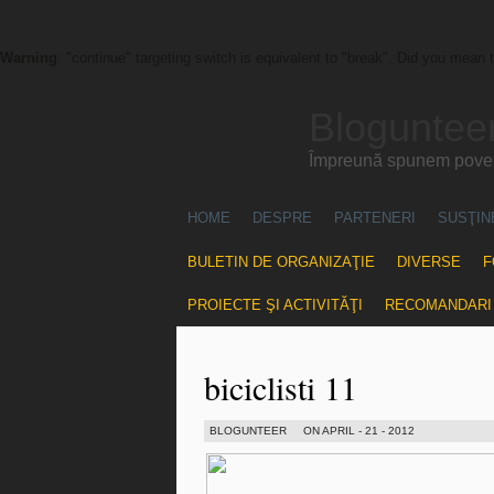
Warning
: "continue" targeting switch is equivalent to "break". Did you mean 
Blogunteer
Împreună spunem povest
HOME
DESPRE
PARTENERI
SUSŢIN
BULETIN DE ORGANIZAŢIE
DIVERSE
F
PROIECTE ŞI ACTIVITĂŢI
RECOMANDARI
biciclisti 11
BLOGUNTEER
ON APRIL - 21 - 2012