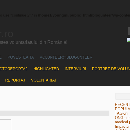
to use "continue 2"? in
/home1/youngini/public_html/blogunteer/wp-conte
.ro
ea voluntariatului din România!
E
POVESTEA TA
VOLUNTEER@BLOGUNTEER
OTOREPORTAJ
HIGHLIGHTED
INTERVIURI
PORTRET DE VOLU
REPORTAJ
VOLUNTARIAT
RECEN
POPUL
TAG-uri
ONG-urile
medical 
Impactul 