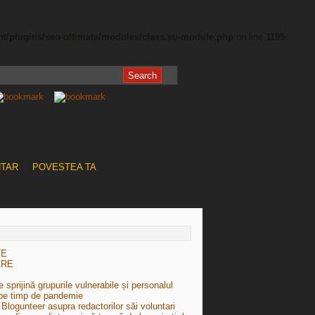
nt/plugins/seo-ultimate/modules/class.su-module.php
on line
1195
NTAR
POVESTEA TA
TE
ARE
 sprijină grupurile vulnerabile și personalul
pe timp de pandemie
Blogunteer asupra redactorilor săi voluntari