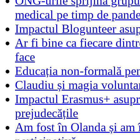
ONG-urile sprijină grupur
medical pe timp de pand
Impactul Blogunteer asupr
Ar fi bine ca fiecare dintr
face
Educația non-formală pen
Claudiu și magia voluntar
Impactul Erasmus+ asupra t
prejudecățile
Am fost în Olanda și am 