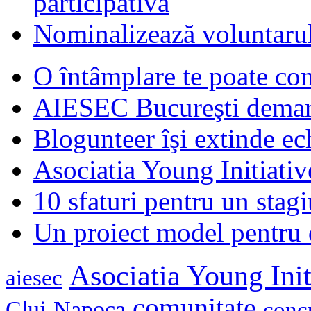
participativă
Nominalizează voluntarul
O întâmplare te poate con
AIESEC Bucureşti demare
Blogunteer îşi extinde ec
Asociatia Young Initiati
10 sfaturi pentru un stagi
Un proiect model pentru 
Asociatia Young Init
aiesec
comunitate
Cluj-Napoca
conc