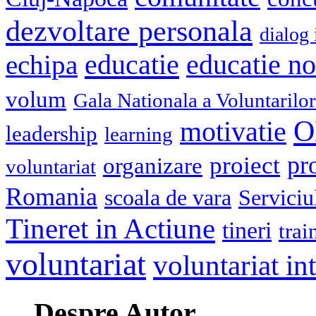
dezvoltare personala
dialog 
educatie
echipa
educatie n
volum
Gala Nationala a Voluntarilor
O
motivatie
leadership
learning
pr
proiect
organizare
voluntariat
Romania
scoala de vara
Serviciu
Tineret in Actiune
tineri
trai
voluntariat
voluntariat in
Despre Autor