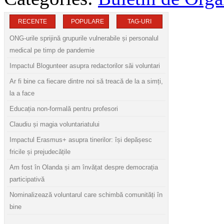
RECENTE
POPULARE
TAG-URI
ONG-urile sprijină grupurile vulnerabile și personalul
medical pe timp de pandemie
Impactul Blogunteer asupra redactorilor săi voluntari
Ar fi bine ca fiecare dintre noi să treacă de la a simți,
la a face
Educația non-formală pentru profesori
Claudiu și magia voluntariatului
Impactul Erasmus+ asupra tinerilor: își depășesc
fricile și prejudecățile
Am fost în Olanda și am învățat despre democrația
participativă
Nominalizează voluntarul care schimbă comunități în
bine