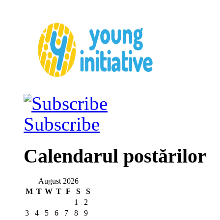
Subscribe
Calendarul postărilor
August 2026
M
T
W
T
F
S
S
1
2
3
4
5
6
7
8
9