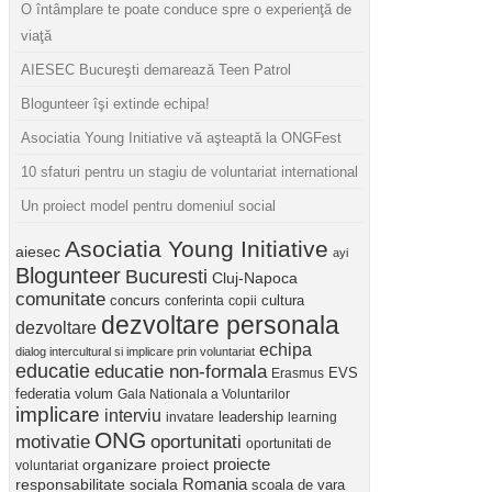
O întâmplare te poate conduce spre o experienţă de
viaţă
AIESEC Bucureşti demarează Teen Patrol
Blogunteer îşi extinde echipa!
Asociatia Young Initiative vă aşteaptă la ONGFest
10 sfaturi pentru un stagiu de voluntariat international
Un proiect model pentru domeniul social
Asociatia Young Initiative
aiesec
ayi
Blogunteer
Bucuresti
Cluj-Napoca
comunitate
concurs
cultura
conferinta
copii
dezvoltare personala
dezvoltare
echipa
dialog intercultural si implicare prin voluntariat
educatie
educatie non-formala
Erasmus
EVS
federatia volum
Gala Nationala a Voluntarilor
implicare
interviu
invatare
leadership
learning
ONG
motivatie
oportunitati
oportunitati de
proiect
proiecte
organizare
voluntariat
Romania
responsabilitate sociala
scoala de vara