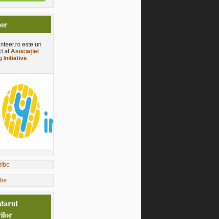
tor
nteer.ro este un
ct al
Asociației
 Initiative
.
ibe
darul
ilor