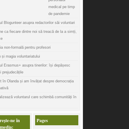
medical pe timp
de pandemie
l Blogunteer asupra redactorilor săi voluntari
ine ca fiecare dintre noi să treacă de la a simți,
ce
ia non-formală pentru profesori
 și magia voluntariatului
ul Erasmus+ asupra tinerilor: își depășesc
și prejudecățile
t în Olanda și am învățat despre democrația
pativă
lizează voluntarul care schimbă comunități în
eşte-ne în
Pages
 media: