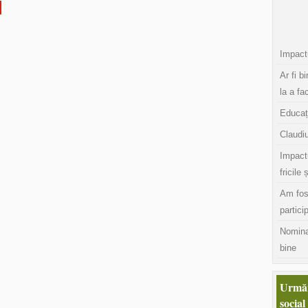
Impactu
Ar fi b
la a fa
Educaț
Claudiu
Impact
fricile 
Am fos
partici
Nomina
bine
Urmăr
social