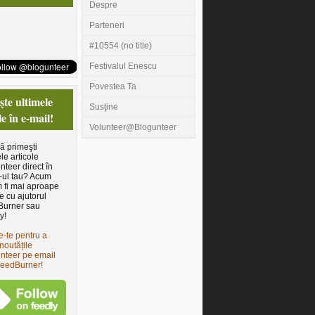
Despre
Parteneri
#10554 (no title)
Festivalul Enescu
Povestea Ta
te ultimele
Susţine
le în e-mail!
Volunteer@Blogunteer
să primeşti
le articole
nteer direct în
-ul tau? Acum
 fi mai aproape
e cu ajutorul
Burner sau
y!
e-te pentru a
noutățile
nteer pe email
FeedBurner!