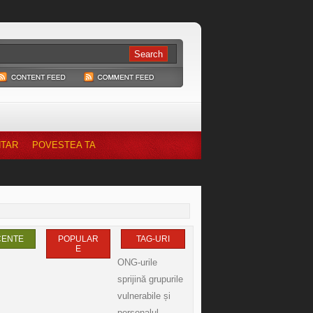
NTAR
POVESTEA TA
CENTE
POPULAR
TAG-URI
E
ONG-urile
sprijină grupurile
vulnerabile și
personalul