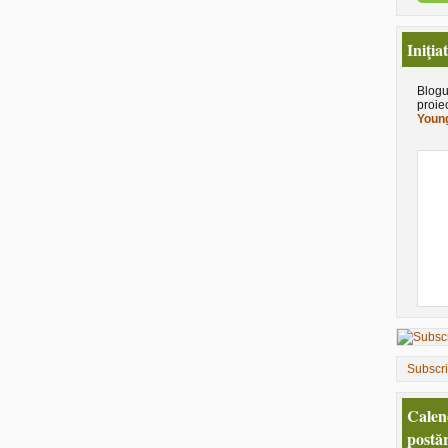
Iniţia
Blogu
proie
Young
Subscr
Calen
postăr