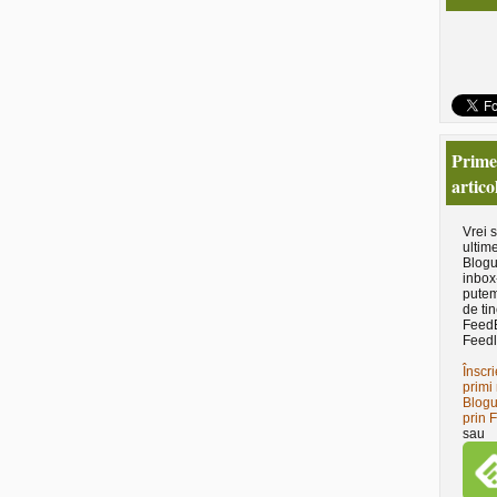
Primeş
artico
Vrei 
ultime
Blogu
inbox
putem
de tin
Feed
Feedl
Înscri
primi 
Blogu
prin 
sau