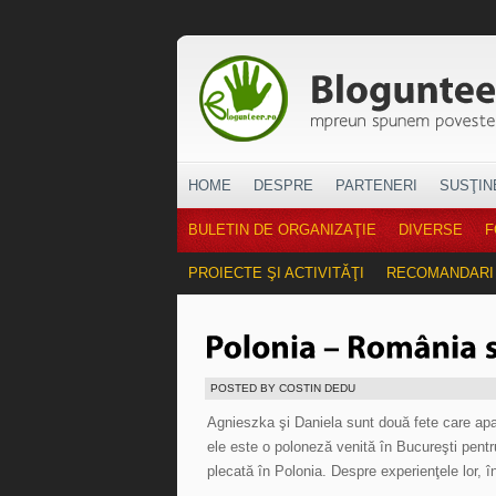
HOME
DESPRE
PARTENERI
SUSŢIN
BULETIN DE ORGANIZAŢIE
DIVERSE
F
PROIECTE ŞI ACTIVITĂŢI
RECOMANDARI
POSTED BY COSTIN DEDU
Agnieszka şi Daniela sunt două fete care apa
ele este o poloneză venită în Bucureşti pentr
plecată în Polonia. Despre experienţele lor, 