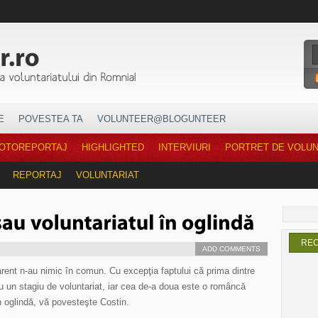
E
POVESTEA TA
VOLUNTEER@BLOGUNTEER
OTOREPORTAJ
HIGHLIGHTED
INTERVIURI
PORTRET DE VOLU
REPORTAJ
VOLUNTARIAT
RE
ADD COMMENTS
rent n-au nimic în comun. Cu excepţia faptului că prima dintre
u un stagiu de voluntariat, iar cea de-a doua este o româncă
în oglindă, vă povesteşte Costin.