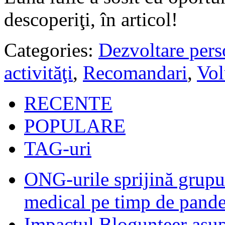
descoperiţi, în articol!
Categories:
Dezvoltare pers
activităţi
,
Recomandari
,
Vol
RECENTE
POPULARE
TAG-uri
ONG-urile sprijină grupur
medical pe timp de pand
Impactul Blogunteer asupr