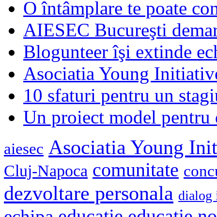
O întâmplare te poate con
AIESEC Bucureşti demare
Blogunteer îşi extinde ec
Asociatia Young Initiati
10 sfaturi pentru un stagi
Un proiect model pentru 
Asociatia Young Init
aiesec
comunitate
Cluj-Napoca
conc
dezvoltare personala
dialog 
educatie
echipa
educatie n