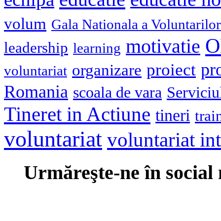
volum
Gala Nationala a Voluntarilor
O
motivatie
leadership
learning
pr
proiect
organizare
voluntariat
Romania
scoala de vara
Serviciu
Tineret in Actiune
tineri
trai
voluntariat
voluntariat in
Urmăreşte-ne în social