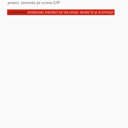
proiect, prezenta pe scena G3P.
CATEGORIES:
INTERVIURI
,
PORTRET DE VOLUNTAR
,
PROIECTE ŞI ACTIVITĂŢI