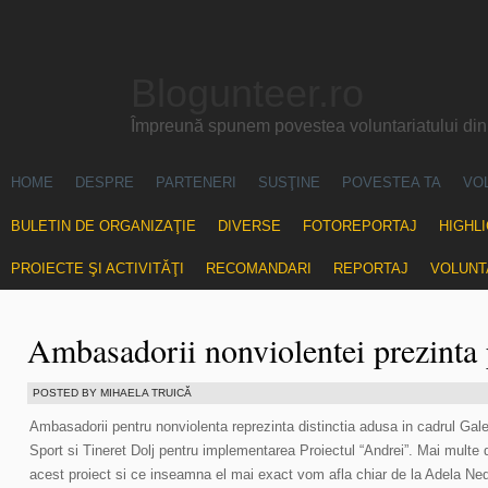
Blogunteer.ro
Împreună spunem povestea voluntariatului di
HOME
DESPRE
PARTENERI
SUSŢINE
POVESTEA TA
VO
BULETIN DE ORGANIZAŢIE
DIVERSE
FOTOREPORTAJ
HIGHL
PROIECTE ŞI ACTIVITĂŢI
RECOMANDARI
REPORTAJ
VOLUNT
Ambasadorii nonviolentei prezinta 
POSTED BY MIHAELA TRUICĂ
Ambasadorii pentru nonviolenta reprezinta distinctia adusa in cadrul Galei 
Sport si Tineret Dolj pentru implementarea Proiectul “Andrei”. Mai multe 
acest proiect si ce inseamna el mai exact vom afla chiar de la Adela Ned