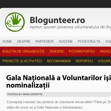
HOME
DESPRE
PARTENERI
SUSŢINE
POVESTEA TA
VO
BULETIN DE ORGANIZAŢIE
DIVERSE
FOTOREPORTAJ
HIGHL
PROIECTE ŞI ACTIVITĂŢI
RECOMANDARI
REPORTAJ
VOLUNT
POSTED BY MARA DOROFTE
Cunoaşteţi voluntari sau proiecte de voluntariat remarcabile? Până pe 31 
ediţia din acest an a Galei Naţionale a Voluntariatului.