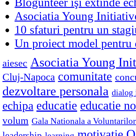
Blogunteer îşi extinde ec
Asociatia Young Initiati
10 sfaturi pentru un stagi
Un proiect model pentru 
Asociatia Young Init
aiesec
comunitate
Cluj-Napoca
conc
dezvoltare personala
dialog 
educatie
echipa
educatie n
volum
Gala Nationala a Voluntarilor
O
motivatie
leadership
learning