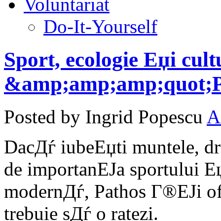
Voluntariat
Do-It-Yourself
Sport, ecologie Еџi cul
&amp;amp;amp;quot;P
Posted by Ingrid Popescu
A
DacДѓ iubeЕџti muntele, dr
de importanЕЈa sportului Е
modernДѓ, Pathos Г®ЕЈi ofe
trebuie sДѓ o ratezi.