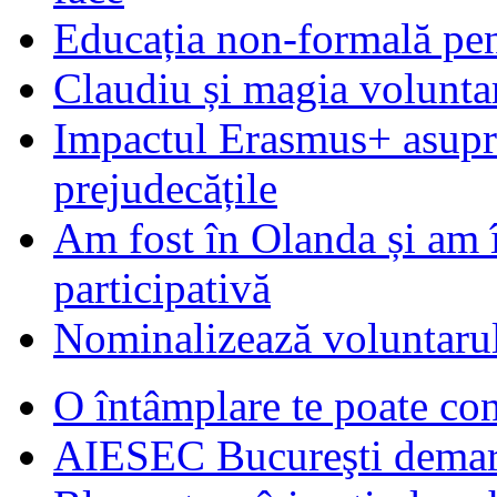
Educația non-formală pen
Claudiu și magia voluntar
Impactul Erasmus+ asupra t
prejudecățile
Am fost în Olanda și am 
participativă
Nominalizează voluntarul
O întâmplare te poate con
AIESEC Bucureşti demare