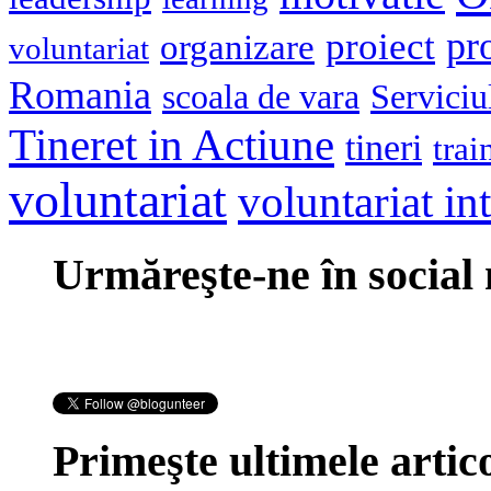
pr
proiect
organizare
voluntariat
Romania
scoala de vara
Serviciu
Tineret in Actiune
tineri
trai
voluntariat
voluntariat in
Urmăreşte-ne în social
Primeşte ultimele artico