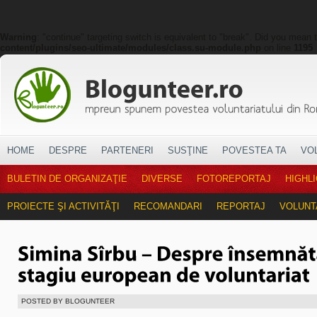
Warning
: "continue" targeting switch is equivalent to "break". Did you mean 
content/plugins/seo-ultimate/modules/class.su-module.php
on line
1195
HOME
DESPRE
PARTENERI
SUSŢINE
POVESTEA TA
VO
BULETIN DE ORGANIZAŢIE
DIVERSE
FOTOREPORTAJ
HIGHL
PROIECTE ŞI ACTIVITĂŢI
RECOMANDARI
REPORTAJ
VOLUNT
POSTED BY BLOGUNTEER