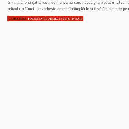
Simina a renunțat la locul de muncă pe care-l avea și a plecat în Lituania
articolul alăturat, ne vorbește despre întâmplările și învățămintele de pe 
CATEGORIES:
POVESTEA TA
,
PROIECTE ŞI ACTIVITĂŢI