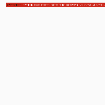
CATEGORIES:
DIVERSE
,
HIGHLIGHTED
,
PORTRET DE VOLUNTAR
,
VOLUNTARIAT INTERN