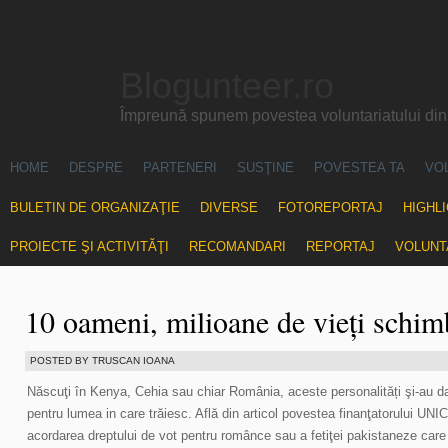
Blogunteer.ro
Împreună spunem povestea voluntariatului di
HOME
DESPRE
PARTENERI
SUSŢINE
POVESTEA TA
VO
BULETIN DE ORGANIZAŢIE
DIVERSE
FOTOREPORTAJ
HIGHL
PROIECTE ŞI ACTIVITĂŢI
RECOMANDARI
REPORTAJ
VOLUNT
10 oameni, milioane de vieți schim
POSTED BY TRUSCAN IOANA
Născuţi în Kenya, Cehia sau chiar România, aceste personalități şi-au 
pentru lumea in care trăiesc. Află din articol povestea finanţatorului UNIC
acordarea dreptului de vot pentru românce sau a fetiţei pakistaneze care ți