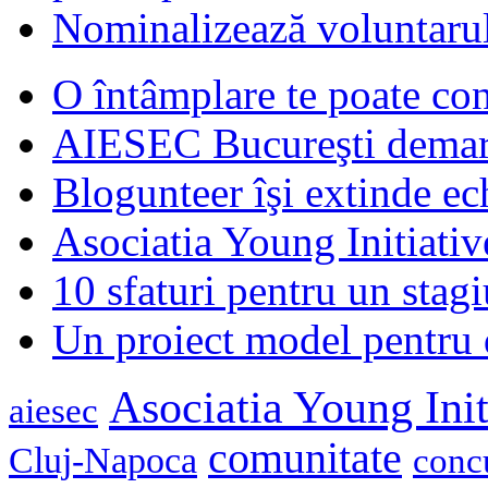
Nominalizează voluntarul
O întâmplare te poate con
AIESEC Bucureşti demare
Blogunteer îşi extinde ec
Asociatia Young Initiati
10 sfaturi pentru un stagi
Un proiect model pentru 
Asociatia Young Init
aiesec
comunitate
Cluj-Napoca
conc