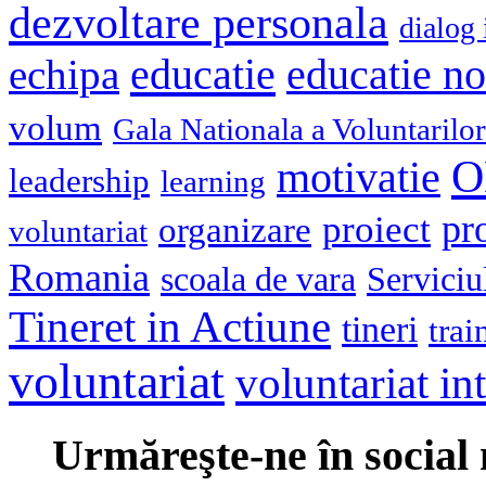
dezvoltare personala
dialog 
educatie
echipa
educatie n
volum
Gala Nationala a Voluntarilor
O
motivatie
leadership
learning
pr
proiect
organizare
voluntariat
Romania
scoala de vara
Serviciu
Tineret in Actiune
tineri
trai
voluntariat
voluntariat in
Urmăreşte-ne în social