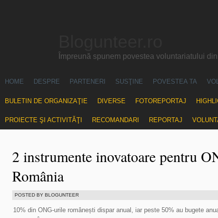
Blogunteer.ro
Împreună spunem povestea voluntariatului di
HOME
DESPRE
PARTENERI
SUSŢINE
POVESTEA TA
VO
BULETIN DE ORGANIZAŢIE
DIVERSE
FOTOREPORTAJ
HIGHL
PROIECTE ŞI ACTIVITĂŢI
RECOMANDARI
REPORTAJ
VOLUNT
2 instrumente inovatoare pentru O
România
POSTED BY BLOGUNTEER
10% din ONG-urile românești dispar anual, iar peste 50% au bugete anua