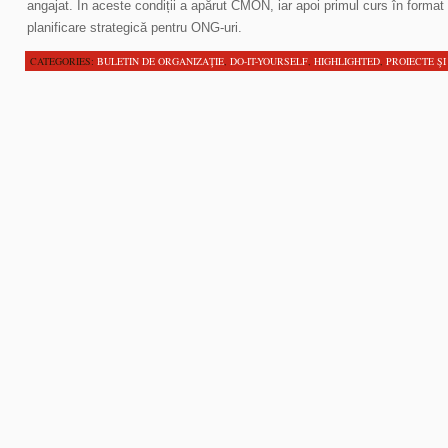
angajat. În aceste condiții a apărut CMON, iar apoi primul curs în form
planificare strategică pentru ONG-uri.
CATEGORIES:
BULETIN DE ORGANIZAŢIE
,
DO-IT-YOURSELF
,
HIGHLIGHTED
,
PROIECTE ŞI