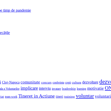
 pe timp de pandemie
ecățile
dezv
i
comunitate
dezvoltare
Cluj-Napoca
concurs
cultura
copii
conferinta
O
implicare
motivatie
interviu
la a Voluntarilor
invatare
leadership
learning
voluntar
Tineret in Actiune
voluntari
iat
tineri
team work
training