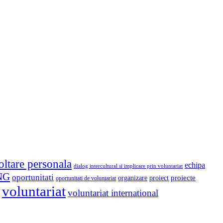
oltare personala
echipa
dialog intercultural si implicare prin voluntariat
NG
oportunitati
proiect
proiecte
organizare
oportunitati de voluntariat
voluntariat
voluntariat international