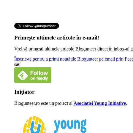
Primeşte ultimele articole în e-mail!
Vrei să primeşti ultimele articole Blogunteer direct în inbox-u
Înscrie-te pentru a primi noutățile Blogunteer pe email prin Fe
sau
Iniţiator
Blogunteer.ro este un proiect al
Asociației Young Initiative
.