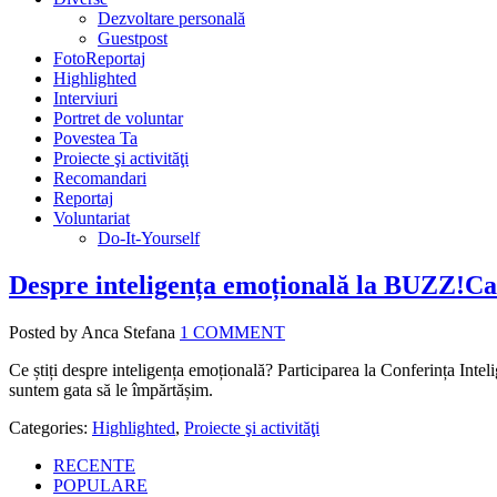
Dezvoltare personală
Guestpost
FotoReportaj
Highlighted
Interviuri
Portret de voluntar
Povestea Ta
Proiecte şi activităţi
Recomandari
Reportaj
Voluntariat
Do-It-Yourself
Despre inteligența emoțională la BUZZ!C
Posted by Anca Stefana
1 COMMENT
Ce știți despre inteligența emoțională? Participarea la Conferința Inte
suntem gata să le împărtășim.
Categories:
Highlighted
,
Proiecte şi activităţi
RECENTE
POPULARE