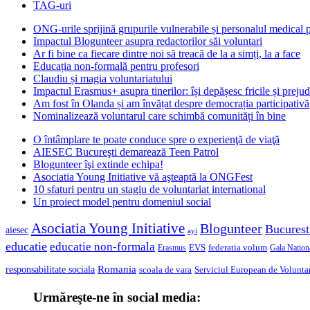
TAG-uri
ONG-urile sprijină grupurile vulnerabile și personalul medical
Impactul Blogunteer asupra redactorilor săi voluntari
Ar fi bine ca fiecare dintre noi să treacă de la a simți, la a face
Educația non-formală pentru profesori
Claudiu și magia voluntariatului
Impactul Erasmus+ asupra tinerilor: își depășesc fricile și prejud
Am fost în Olanda și am învățat despre democrația participativă
Nominalizează voluntarul care schimbă comunități în bine
O întâmplare te poate conduce spre o experienţă de viaţă
AIESEC Bucureşti demarează Teen Patrol
Blogunteer îşi extinde echipa!
Asociatia Young Initiative vă aşteaptă la ONGFest
10 sfaturi pentru un stagiu de voluntariat international
Un proiect model pentru domeniul social
Asociatia Young Initiative
Blogunteer
Bucurest
aiesec
ayi
educatie
educatie non-formala
federatia volum
EVS
Gala Nationa
Erasmus
Romania
responsabilitate sociala
scoala de vara
Serviciul European de Voluntar
Urmăreşte-ne în social media: