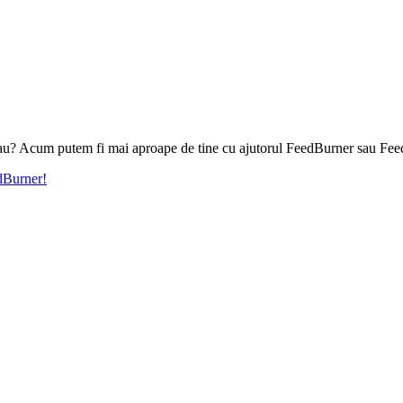
l tau? Acum putem fi mai aproape de tine cu ajutorul FeedBurner sau Fee
edBurner!