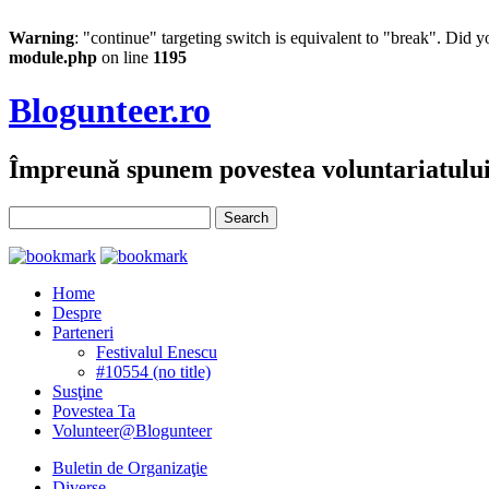
Warning
: "continue" targeting switch is equivalent to "break". Did 
module.php
on line
1195
Blogunteer.ro
Împreună spunem povestea voluntariatulu
Home
Despre
Parteneri
Festivalul Enescu
#10554 (no title)
Susţine
Povestea Ta
Volunteer@Blogunteer
Buletin de Organizaţie
Diverse