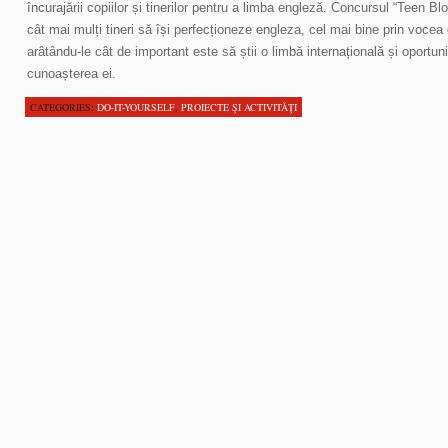
încurajării copiilor și tinerilor pentru a limba engleză. Concursul “Teen 
cât mai mulți tineri să își perfecționeze engleza, cel mai bine prin vocea c
arâtându-le cât de important este să știi o limbă internațională și oportun
cunoașterea ei.
CATEGORIES:
DO-IT-YOURSELF
,
PROIECTE ŞI ACTIVITĂŢI