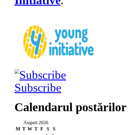
Initiative
.
Subscribe
Calendarul postărilor
August 2026
M
T
W
T
F
S
S