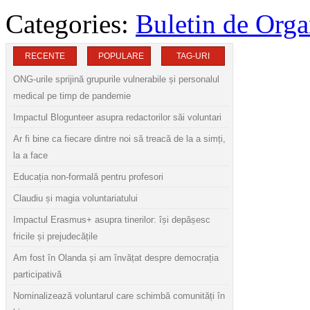
Categories:
Buletin de Orga
RECENTE
POPULARE
TAG-URI
ONG-urile sprijină grupurile vulnerabile și personalul
medical pe timp de pandemie
Impactul Blogunteer asupra redactorilor săi voluntari
Ar fi bine ca fiecare dintre noi să treacă de la a simți,
la a face
Educația non-formală pentru profesori
Claudiu și magia voluntariatului
Impactul Erasmus+ asupra tinerilor: își depășesc
fricile și prejudecățile
Am fost în Olanda și am învățat despre democrația
participativă
Nominalizează voluntarul care schimbă comunități în