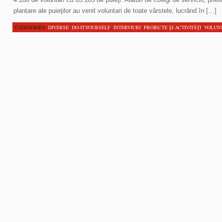
plantare ale puieţilor au venit voluntari de toate vârstele, lucrând în […]
CATEGORIES:
DIVERSE
,
DO-IT-YOURSELF
,
INTERVIURI
,
PROIECTE ŞI ACTIVITĂŢI
,
VOLUN