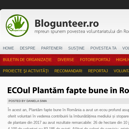
HOME
DESPRE
PARTENERI
SUSŢINE
POVESTEA TA
VO
BULETIN DE ORGANIZAŢIE
DIVERSE
FOTOREPORTAJ
HIGHL
PROIECTE ŞI ACTIVITĂŢI
RECOMANDARI
REPORTAJ
VOLUNT
POSTED BY DANIELA SIMA
În acest an, Plantăm fapte bune în România a avut un ecou profund asu
oferit voluntari în vederea contribuirii la îmbunătățirea mediului și stoparea
de plantare din 2017 au avut rezultate remarcabile: 26 de hectare din 10 
4.100 de voluntari cu 83.185 de puieţi. Alături de colegi de serviciu, priete