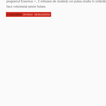
programul Erasmus +, 2 milioane de studenţi vor putea studia în străinăta
face voluntariat peste hotare.
CATEGORIES:
DIVERSE
,
HIGHLIGHTED