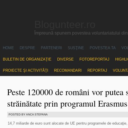
Blogunteer.ro
Împreună spunem povestea voluntariatului di
HOME
DESPRE
PARTENERI
SUSŢINE
POVESTEA TA
VO
BULETIN DE ORGANIZAŢIE
DIVERSE
FOTOREPORTAJ
HIGHL
PROIECTE ŞI ACTIVITĂŢI
RECOMANDARI
REPORTAJ
VOLUNT
Peste 120000 de români vor putea s
străinătate prin programul Erasmus
POSTED BY ANCA STEFANA
14,7 miliarde de euro sunt alocate de UE pentru programele de educaţie, f