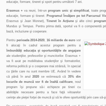
educaţie, formare, tineret şi sport pentru următorii 7 ani.
Erasmus +
va reuni, într-un
program unic şi simplificat
, toate pro
educaţie, formare şi tineret:
Programul Învăţare pe tot Parcursul Vie
Erasmus şi Jean Monnet),
Tineret în Acţiune
şi alte cinci
program
Mundus şi Tempus. Pentru prima dată, sportul va fi o componentă prin
bază, incluziune şi cooperare.
Pentru
perioada 2014-2020
,
16 miliarde de euro
vor
fi alocaţi în cadrul acestui program pentru a
îmbunătăţi educaţia şi oportunităţile de angajare
ale studenţilor, profesorilor şi muncitorilor. Erasmus +
va fi axat pe mobilitatea studenţilor şi formatorilor,
reforma politică şi o cooperare mai strânsă, în special
cu ţările care nu sunt membre UE. Având în vedere
că până în anul
2020
se estimează că
35% din
locurile de muncă vor fi de înaltă calificare
, noul
program îşi propune să-i echipeze pe tineri cu
abilităţile necesare pentru a face faţă viitoarelor
cerinţe ale pieţei forţei de muncă şi să le ofere oportunităţi prin care să-ş