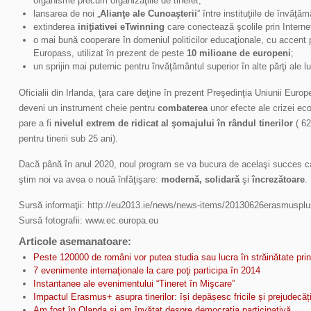
organisme precum organizaţiile de tineret;
lansarea de noi „
Alianţe ale Cunoaşterii
” între instituţiile de învăţ
extinderea
iniţiativei eTwinning
care conectează şcolile prin Interne
o mai bună cooperare în domeniul politicilor educaţionale, cu accent p
Europass, utilizat în prezent de peste
10 milioane de europeni
;
un sprijin mai puternic pentru învăţământul superior în alte părţi ale lu
Oficialii din Irlanda, ţara care deţine în prezent Preşedinţia Uniunii Eu
deveni un instrument cheie pentru
combaterea
unor efecte ale crizei ec
pare a fi
nivelul extrem de ridicat al şomajului în rândul tinerilor
( 62
pentru tinerii sub 25 ani).
Dacă până în anul 2020, noul program se va bucura de acelaşi succes ca 
ştim noi va avea o nouă înfăţişare:
modernă, solidară
şi
încrezătoare
.
Sursă informaţii: http://eu2013.ie/news/news-items/20130626erasmusplu
Sursă fotografii: www.ec.europa.eu
Articole asemanatoare:
Peste 120000 de români vor putea studia sau lucra în străinătate pr
7 evenimente internaţionale la care poţi participa în 2014
Instantanee ale evenimentului “Tineret în Mişcare”
Impactul Erasmus+ asupra tinerilor: își depășesc fricile și prejudecăți
Am fost în Olanda și am învățat despre democrația participativă