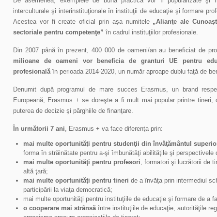
De asemenea, exemplele de bună practică vor fi popularizate şi împ
interculturale şi interinstituţionale în instituţii de educaţie şi formare pro
Acestea vor fi create oficial prin aşa numitele
„Alianţe ale Cunoaşt
sectoriale pentru competenţe”
în cadrul instituţiilor profesionale.
Din 2007 până în prezent, 400 000 de oameni/an au beneficiat de pr
milioane de oameni vor beneficia de granturi UE pentru educ
profesională
în perioada 2014-2020, un număr aproape dublu faţă de benefi
Denumit după programul de mare succes Erasmus, un brand respec
Europeană, Erasmus + se doreşte a fi mult mai popular printre tineri, da
puterea de decizie şi pârghiile de finanţare.
În următorii 7 ani
, Erasmus + va face diferenţa prin:
mai multe oportunităţi pentru studenţii din învăţământul superio
forma în străinătate pentru a-şi îmbunătăţi abilităţile şi perspectivele
mai multe oportunităţi pentru profesori
, formatori şi lucrătorii de t
altă ţară;
mai multe oportunităţi pentru tineri
de a învăţa prin intermediul schi
participării la viaţa democratică;
mai multe oportunităţi pentru instituţiile de educaţie şi formare de a 
o cooperare mai strânsă
între instituţiile de educaţie, autorităţile re