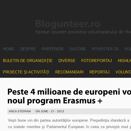
HOME
DESPRE
PARTENERI
SUSŢINE
POVESTEA TA
VO
BULETIN DE ORGANIZAŢIE
DIVERSE
FOTOREPORTAJ
HIGHL
PROIECTE ŞI ACTIVITĂŢI
RECOMANDARI
REPORTAJ
VOLUNT
ANCA STEFANA
ON JUNE - 27 - 2013
Veşti bune vin din partea autorităţilor europene. Preşedinţia irlandeză 
cu statele membre şi Parlamentul European în ceea ce priveşte noul pro