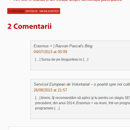
CATEGORII:
DIVERSE
,
HIGHLIGHTED
Erasmus + | Razvan Pascal's Blog
04/07/2013 at 00:09
[…] Sursa de pe blogunteer.ro […]
Serviciul European de Voluntariat – o poartă spre noi cultu
26/08/2013 at 21:57
[…] tinere, îţi recomandăm să aplici şi tu pentru un stagiu SE
precedent, din anul 2014, Erasmus + va reuni, într-un program
programele […]