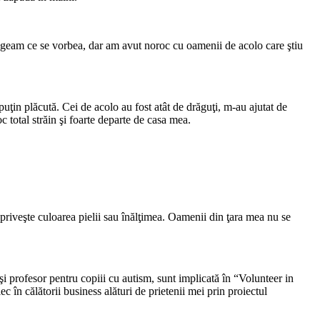
elegeam ce se vorbea, dar am avut noroc cu oamenii de acolo care ştiu
puţin plăcută. Cei de acolo au fost atât de drăguţi, m-au ajutat de
 total străin şi foarte departe de casa mea.
 priveşte culoarea pielii sau înălţimea. Oamenii din ţara mea nu se
i profesor pentru copiii cu autism, sunt implicată în “Volunteer in
n călătorii business alături de prietenii mei prin proiectul