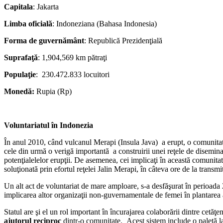
Capitala
: Jakarta
Limba oficială
: Indoneziana (Bahasa Indonesia)
Forma de guvernământ
: Republică Prezidenţială
Suprafaţă
: 1,904,569 km pătraţi
Populaţie
: 230.472.833 locuitori
Monedă:
Rupia (Rp)
Voluntariatul în Indonezia
În anul 2010, când vulcanul Merapi (Insula Java) a erupt, o comunitate 
cele din urmă o verigă importantă a construirii unei reţele de diseminar
potenţialelelor erupţii. De asemenea, cei implicaţi în această comunitat
soluţionată prin efortul reţelei Jalin Merapi, în câteva ore de la transm
Un alt act de voluntariat de mare amploare, s-a desfăşurat în perio
implicarea altor organizaţii non-guvernamentale de femei în plantarea
Statul are şi el un rol important în încurajarea colaborării dintre cet
ajutorul reciproc
dintr-o comunitate. Acest sistem include o paletă lar