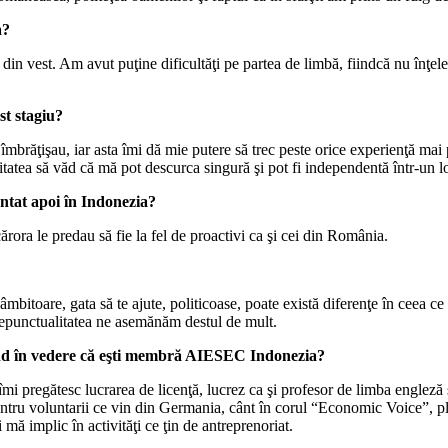
a?
a din vest. Am avut puţine dificultăţi pe partea de limbă, fiindcă nu înţ
st stagiu?
îmbrăţişau, iar asta îmi dă mie putere să trec peste orice experienţă mai 
tatea să văd că mă pot descurca singură şi pot fi independentă într-un loc
entat apoi în Indonezia?
ărora le predau să fie la fel de proactivi ca şi cei din România.
bitoare, gata să te ajute, politicoase, poate există diferenţe în ceea ce
e nepunctualitatea ne asemănăm destul de mult.
d în vedere că eşti membră AIESEC Indonezia?
 pregătesc lucrarea de licenţă, lucrez ca şi profesor de limba engleză ş
u voluntarii ce vin din Germania, cânt în corul “Economic Voice”, plec î
 mă implic în activităţi ce ţin de antreprenoriat.