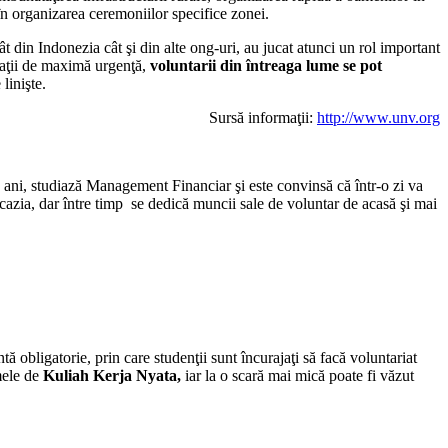
t în organizarea ceremoniilor specifice zonei.
t din Indonezia cât şi din alte ong-uri, au jucat atunci un rol important
tuaţii de maximă urgenţă,
voluntarii din întreaga lume se pot
linişte.
Sursă informaţii:
http://www.unv.org
e ani, studiază Management Financiar şi este convinsă că într-o zi va
cazia, dar între timp se dedică muncii sale de voluntar de acasă şi mai
obligatorie, prin care studenţii sunt încurajaţi să facă voluntariat
umele de
Kuliah Kerja Nyata,
iar la o scară mai mică poate fi văzut