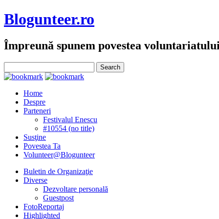
Blogunteer.ro
Împreună spunem povestea voluntariatulu
Home
Despre
Parteneri
Festivalul Enescu
#10554 (no title)
Susţine
Povestea Ta
Volunteer@Blogunteer
Buletin de Organizaţie
Diverse
Dezvoltare personală
Guestpost
FotoReportaj
Highlighted