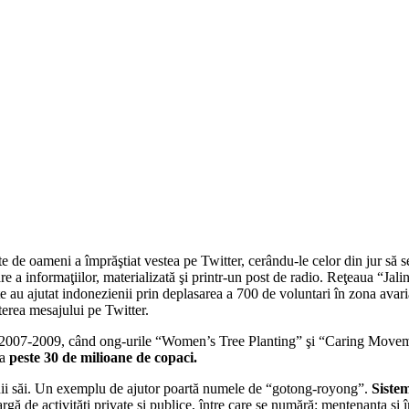
de oameni a împrăştiat vestea pe Twitter, cerându-le celor din jur să se 
e a informaţiilor, materializată şi printr-un post de radio. Reţeaua “Jal
e au ajutat indonezienii prin deplasarea a 700 de voluntari în zona avari
iterea mesajului pe Twitter.
ada 2007-2009, când ong-urile “Women’s Tree Planting” şi “Caring Move
 a
peste 30 de milioane de copaci.
ăţenii săi. Un exemplu de ajutor poartă numele de “gotong-royong”.
Sistem
gă de activităţi private şi publice, între care se numără: mentenanţa şi î