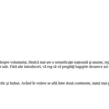
despre voluntariat, fiindcă mai are o semnificaţie naţională şi anume, re
r sale. Fără alte introduceri, vă rog să vă pregătiţi bagajele deoarece a
cific şi Indian. Având în vedere se află între două continente, statul m