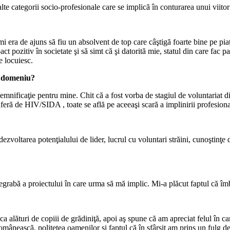
te categorii socio-profesionale care se implică în conturarea unui viitor 
era de ajuns să fiu un absolvent de top care câştigă foarte bine pe piaţa
act pozitiv în societate şi să simt că şi datorită mie, statul din care fac
e locuiesc.
st domeniu?
 semnificaţie pentru mine. Chit că a fost vorba de stagiul de voluntariat 
suferă de HIV/SIDA , toate se află pe aceeaşi scară a implinirii profesiona
, dezvoltarea potenţialului de lider, lucrul cu voluntari străini, cunoştin
 degrabă a proiectului în care urma să mă implic. Mi-a plăcut faptul că î
ca alături de copiii de grădiniţă, apoi aş spune că am apreciat felul în 
omânească, politeţea oamenilor şi faptul că în sfârşit am prins un fulg d