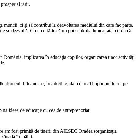
prosper al ţării.
 muncii, ci şi să contribui la dezvoltarea mediului din care fac parte,
 parte se dezvoltă. Cred cu tărie că nu pot schimba lumea, atâta timp cât
din România, implicarea în educaţia copiilor, organizarea unor activităţi
le.
ţe din domeniul financiar şi marketing, dar cel mai important lucru pe
mbina ideea de educaţie cu cea de antreprenoriat.
care am fost primită de tinerii din AIESEC Oradea (organizaţia
e zăpadă în mâini.