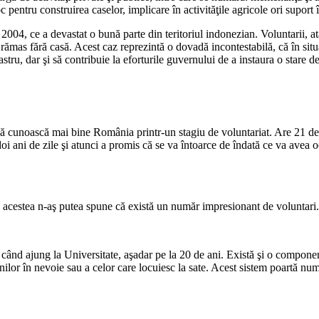
oc pentru construirea caselor, implicare în activităţile agricole ori supor
04, ce a devastat o bună parte din teritoriul indonezian. Voluntarii, atâ
 au rămas fără casă. Acest caz reprezintă o dovadă incontestabilă, că în si
stru, dar şi să contribuie la eforturile guvernului de a instaura o stare de 
s să cunoască mai bine România printr-un stagiu de voluntariat. Are 21 d
 ani de zile şi atunci a promis că se va întoarce de îndată ce va avea o
te acestea n-aş putea spune că există un număr impresionant de voluntari.
nd ajung la Universitate, aşadar pe la 20 de ani. Există şi o componentă 
enilor în nevoie sau a celor care locuiesc la sate. Acest sistem poartă n