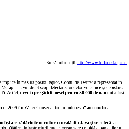
Sursă informaţii:
http://www.indonesia.go.id
implice în măsura posibilităţilor. Contul de Twitter a reprezentat în
in Merapi” a avut drept scop detectarea undelor vulcanice şi depistarea
ată. Astfel,
nevoia pregătirii mesei pentru 30 000 de oameni
a fost
ment 2009 for Water Conservation in Indonesia” au coordonat
ul îşi are rădăcinile în cultura rurală din Java şi se referă la
mbunătăţirea infrastructurii rurale, organizarea rapidă a oamenilor în