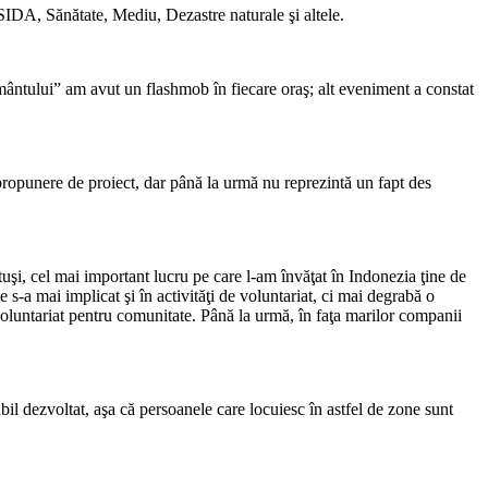
SIDA, Sănătate, Mediu, Dezastre naturale şi altele.
mântului” am avut un flashmob în fiecare oraş; alt eveniment a constat
o propunere de proiect, dar până la urmă nu reprezintă un fapt des
uşi, cel mai important lucru pe care l-am învăţat în Indonezia ţine de
s-a mai implicat şi în activităţi de voluntariat, ci mai degrabă o
n voluntariat pentru comunitate. Până la urmă, în faţa marilor companii
bil dezvoltat, aşa că persoanele care locuiesc în astfel de zone sunt