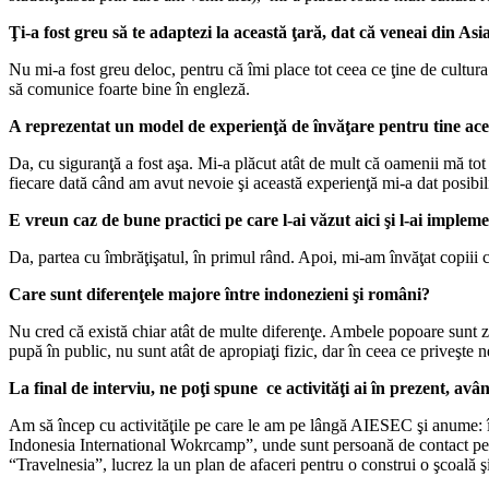
Ţi-a fost greu să te adaptezi la această ţară, dat că veneai din Asi
Nu mi-a fost greu deloc, pentru că îmi place tot ceea ce ţine de cultur
să comunice foarte bine în engleză.
A reprezentat un model de experienţă de învăţare pentru tine ace
Da, cu siguranţă a fost aşa. Mi-a plăcut atât de mult că oamenii mă tot 
fiecare dată când am avut nevoie şi această experienţă mi-a dat posibili
E vreun caz de bune practici pe care l-ai văzut aici şi l-ai implem
Da, partea cu îmbrăţişatul, în primul rând. Apoi, mi-am învăţat copiii c
Care sunt diferenţele majore între indonezieni şi români?
Nu cred că există chiar atât de multe diferenţe. Ambele popoare sunt zâm
pupă în public, nu sunt atât de apropiaţi fizic, dar în ceea ce priveşt
La final de interviu, ne poţi spune
ce activităţi ai în prezent, a
vân
Am să încep cu activităţile pe care le am pe lângă AIESEC şi anume: îmi
Indonesia International Wokrcamp”, unde sunt persoană de contact pentr
“Travelnesia”, lucrez la un plan de afaceri pentru o construi o şcoală şi