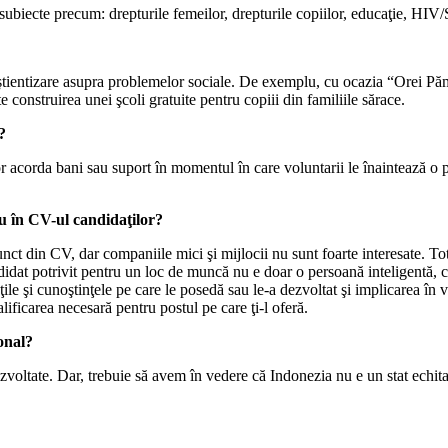
biecte precum: drepturile femeilor, drepturile copiilor, educaţie, HIV/
nştientizare asupra problemelor sociale. De exemplu, cu ocazia “Orei Pă
e construirea unei şcoli gratuite pentru copiii din familiile sărace.
?
. Vor acorda bani sau suport în momentul în care voluntarii le înaintează 
u în CV-ul candidaţilor?
ct din CV, dar companiile mici şi mijlocii nu sunt foarte interesate. Tot
dat potrivit pentru un loc de muncă nu e doar o persoană inteligentă, ce 
tăţile şi cunoştinţele pe care le posedă sau le-a dezvoltat şi implicarea î
alificarea necesară pentru postul pe care ţi-l oferă.
ional?
ezvoltate. Dar, trebuie să avem în vedere că Indonezia nu e un stat echita