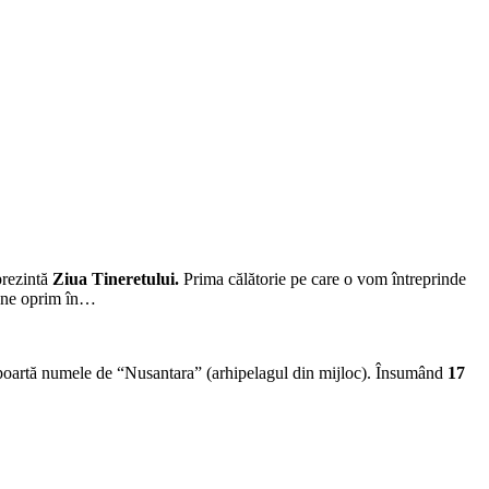
prezintă
Ziua Tineretului.
Prima călătorie pe care o vom întreprinde
zi ne oprim în…
ai poartă numele de “Nusantara” (arhipelagul din mijloc). Însumând
17