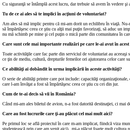
Cu siguranţă se întâmplă acest lucru, dar trebuie să avem în vedere şi al
Tu de ce ai ales să te implici în acţiuni de voluntariat?
Am ales să mă implic pentru că mi-am dorit un echilibru în viaţă. Nu-mi 
să împărtăşesc ceea ce ştiu cu alţii mai puţin favorizaţi, să aduc un imp
nu mă schimb pe mine şi cel puţin o mică parte din comunitatea în car
Care sunt cele mai importante realizări pe care le-ai avut în ace
Toate activităţile care fac parte din serviciul de voluntariat au aceeaşi
ce ţin de mediu, cultură, drepturile femeilor ori ajutorarea celor care 
Ce abilităţi ai dobândit în urma implicării în aceste activităţi?
O serie de abilităţi printre care pot include: capacităţi organizaţionale
care l-am învăţat a fost să împărtăşesc ceea ce ştiu cu cei din jur.
Cum de te-ai decis să vii în România?
Când mi-am ales biletul de avion, n-a fost datorită destinaţiei, ci mai
Care au fost lucrurile care ţi-au plăcut cel mai mult aici?
Pe primul loc se află proiectul în care m-am implicat, fiindcă viza mun
studenţească prin care am venit aici), mi-a plăcut foarte mult cultura r