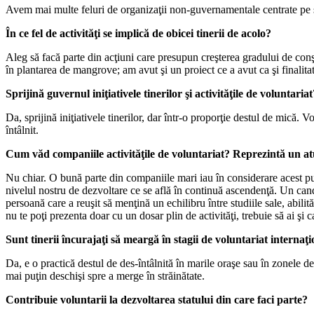
Avem mai multe feluri de organizaţii non-guvernamentale centrate pe su
În ce fel de activităţi se implică de obicei tinerii de acolo?
Aleg să facă parte din acţiuni care presupun creşterea gradului de co
în plantarea de mangrove; am avut şi un proiect ce a avut ca şi finalitat
Sprijină guvernul iniţiativele tinerilor şi activităţile de voluntariat
Da, sprijină iniţiativele tinerilor, dar într-o proporţie destul de mică
întâlnit.
Cum văd companiile activităţile de voluntariat? Reprezintă un at
Nu chiar. O bună parte din companiile mari iau în considerare acest pun
nivelul nostru de dezvoltare ce se află în continuă ascendenţă. Un candi
persoană care a reuşit să menţină un echilibru între studiile sale, abili
nu te poţi prezenta doar cu un dosar plin de activităţi, trebuie să ai şi c
Sunt tinerii încurajaţi să meargă în stagii de voluntariat internaţ
Da, e o practică destul de des-întâlnită în marile oraşe sau în zonele d
mai puţin deschişi spre a merge în străinătate.
Contribuie voluntarii la dezvoltarea statului din care faci parte?