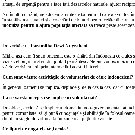
situaţii de urgenţă pentru a face faţă dezastrelor naturale, ajutor recipr
Nu în ultimul rând, ne aducem aminte de tsunami-ul care a avut loc în 20
în stabilizarea situaţiei şi a colectării de bunuri pentru cetăţenii care
mobiliza pentru a ajuta populaţia afectată
să treacă peste acest deza
De vorbă cu…
Paramitha Dewi Nugraheni
Mitha, aşa cum îi spun prietenii, este o tânără din Indonezia ce a ale
vizita cel puţin un sfert din globul pământesc. Ne-am cunoscut acum doi
stă de vorbă cu noi, prin intermediul acestui interviu.
Cum sunt văzute activităţile de voluntariat de către indonezieni?
În general, oamenii se implică, depinde şi de la caz la caz, dar cu toa
La ce vârstă încep să se implice în voluntariat?
De obicei, decid să se implice în domeniul non-guvernamental, atunci câ
pentru comunitate, să-şi pună cunoştinţele şi abilităţile în folosul oam
drept un stagiu de voluntariat în zone mai puţin dezvoltate.
Ce tipuri de ong-uri aveţi acolo?