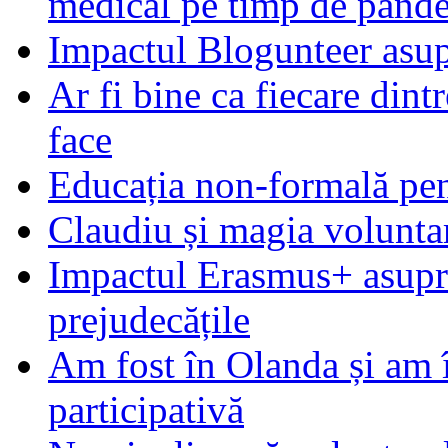
medical pe timp de pand
Impactul Blogunteer asupr
Ar fi bine ca fiecare dintr
face
Educația non-formală pen
Claudiu și magia voluntar
Impactul Erasmus+ asupra t
prejudecățile
Am fost în Olanda și am 
participativă