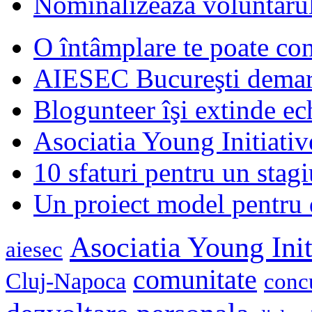
Nominalizează voluntarul
O întâmplare te poate con
AIESEC Bucureşti demare
Blogunteer îşi extinde ec
Asociatia Young Initiati
10 sfaturi pentru un stagi
Un proiect model pentru 
Asociatia Young Init
aiesec
comunitate
Cluj-Napoca
conc