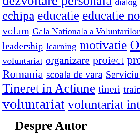
dezvoltare personala
dialog 
educatie
echipa
educatie n
volum
Gala Nationala a Voluntarilor
O
motivatie
leadership
learning
pr
proiect
organizare
voluntariat
Romania
scoala de vara
Serviciu
Tineret in Actiune
tineri
trai
voluntariat
voluntariat in
Despre Autor