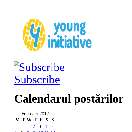
Subscribe
Calendarul postărilor
February 2012
M
T
W
T
F
S
S
1
2
3
4
5